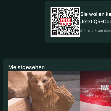
Sie wollen k
Jetzt QR-Co
iOS: ★ 4.5 von 5
And
Meistgesehen