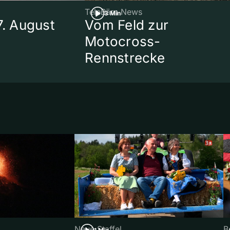
TeleBärn News
3 Min
7. August
Vom Feld zur
Motocross-
Rennstrecke
Neue Staffel
B