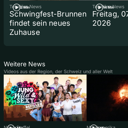
TeleBärn News
TeleBärn News
2 Min
14 Min
Schwingfest-Brunnen
Freitag, 0
findet sein neues
2026
Zuhause
Weitere News
Videos aus der Region, der Schweiz und aller Welt
Neue Staffel
Mittelamerika