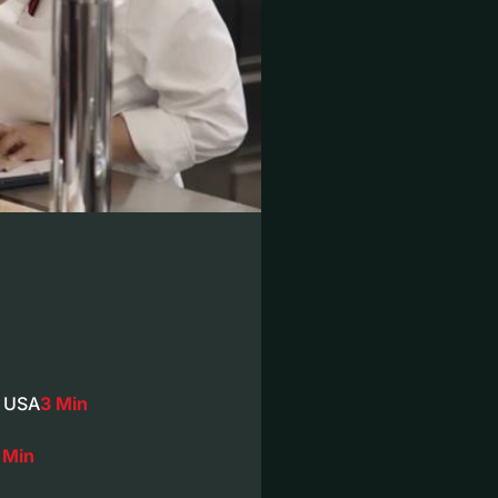
d USA
3 Min
 Min