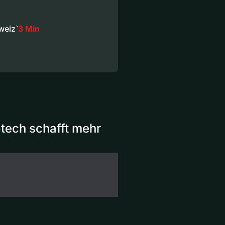
weiz`
3 Min
tech schafft mehr