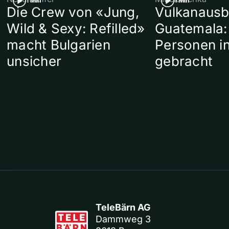
1 Min
1 Min
Die Crew von «Jung,
Vulkanausb
Wild & Sexy: Refilled»
Guatemala:
macht Bulgarien
Personen in
unsicher
gebracht
TeleBärn AG
Dammweg 3