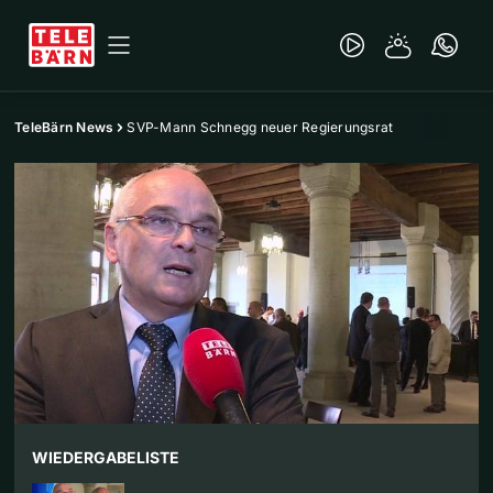
TeleBärn News
SVP-Mann Schnegg neuer Regierungsrat
WIEDERGABELISTE