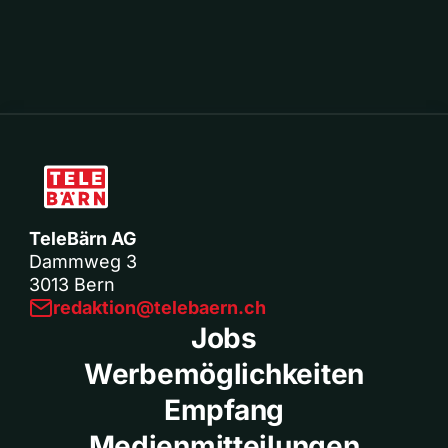
TeleBärn AG
Dammweg 3
3013 Bern
redaktion@telebaern.ch
Jobs
Werbemöglichkeiten
Empfang
Medienmitteilungen