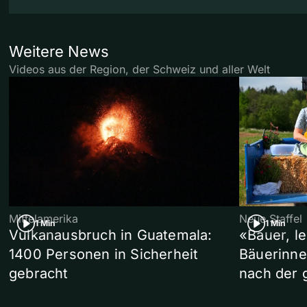
Weitere News
Videos aus der Region, der Schweiz und aller Welt
Mittelamerika
Neue Staffel
1 Min
1 Min
Vulkanausbruch in Guatemala:
«Bauer, l
1400 Personen in Sicherheit
Bäuerinne
gebracht
nach der 