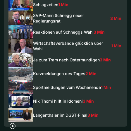
Schlagzeilen
1 Min
SVP-Mann Schnegg neuer
3 Min
Regierungsrat
Reaktionen auf Schneggs Wahl
3 Min
Wirtschaftsverbände glücklich über
1 Min
Wahl
Ja zum Tram nach Ostermundigen
3 Min
Kurzmeldungen des Tages
2 Min
Sportmeldungen vom Wochenende
1 Min
Nik Thomi hilft in Idomeni
3 Min
Langenthaler im DGST-Final
3 Min