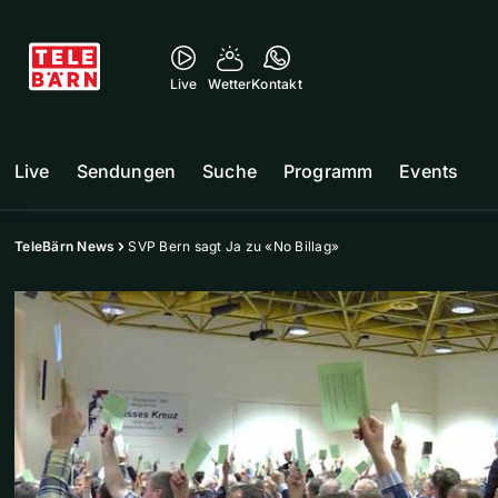
Live
Wetter
Kontakt
Live
Sendungen
Suche
Programm
Events
TeleBärn News
SVP Bern sagt Ja zu «No Billag»