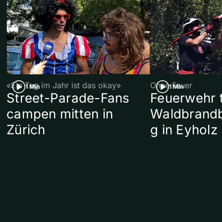
«Ein Tag im Jahr ist das okay»
Ohne Feuer
1 Min
1 Min
Street-Parade-Fans
Feuerwehr t
campen mitten in
Waldbrand
Zürich
g in Eyholz