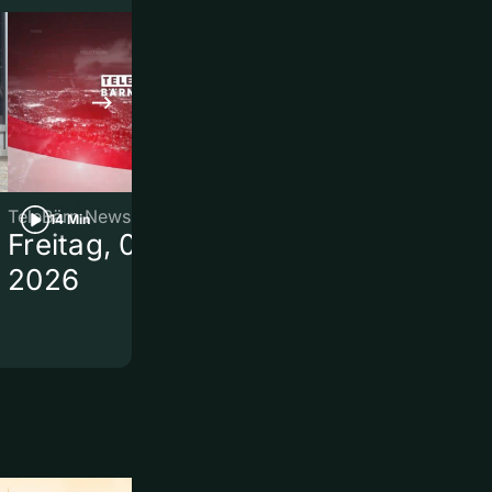
TeleBärn News
TeleBärn News
14 Min
3 Min
Freitag, 07. August
Trockenheit
2026
Schreberga