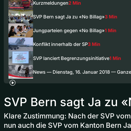
Kurzmeldungen
2 Min
SVP Bern sagt Ja zu «No Billag»
3 Min
Jungparteien gegen «No Billag»
1 Min
Konflikt innerhalb der SP
3 Min
SVP lanciert Begrenzungsinitiative
1 Min
News — Dienstag, 16. Januar 2018 — Ganz
SVP Bern sagt Ja zu «
Klare Zustimmung: Nach der SVP vom 
nun auch die SVP vom Kanton Bern Ja 