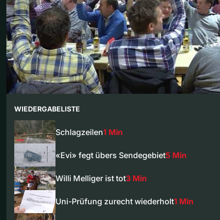
WIEDERGABELISTE
Schlagzeilen
1 Min
«Evi» fegt übers Sendegebiet
5 Min
Willi Melliger ist tot
3 Min
Uni-Prüfung zurecht wiederholt
1 Min