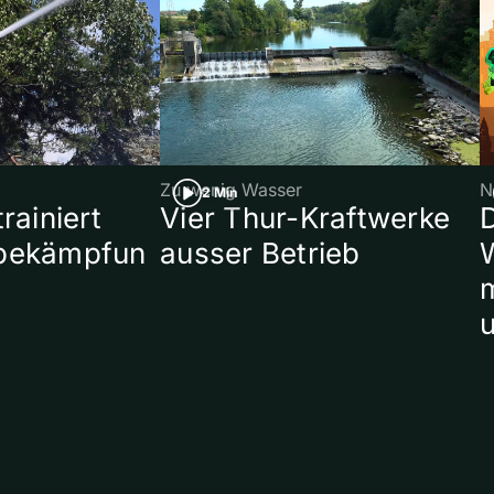
Zu wenig Wasser
N
2 Min
rainiert
Vier Thur-Kraftwerke
bekämpfun
ausser Betrieb
W