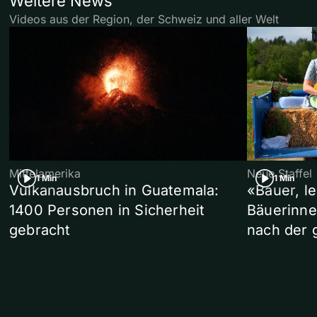
Weitere News
Videos aus der Region, der Schweiz und aller Welt
Mittelamerika
Neue Staffel
1 Min
1 Min
Vulkanausbruch in Guatemala:
«Bauer, l
1400 Personen in Sicherheit
Bäuerinne
gebracht
nach der 