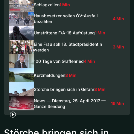
Schlagzeilen
1 Min
Hausbesetzer sollen ÖV-Ausfall
4 Min
bezahlen
Umstrittene F/A-18 Aufrüstung
1 Min
Eine Frau soll 18. Stadtpräsidentin
3 Min
werden
100 Tage von Graffenried
4 Min
Kurzmeldungen
3 Min
Störche bringen sich in Gefahr
3 Min
News — Dienstag, 25. April 2017 —
16 Min
Ganze Sendung
Störche bringen sich in