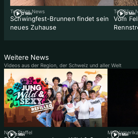
TeleBärn News
TeleBärn 
2 Min
3 Min
Schwingfest-Brunnen findet sein
Vom Fel
neues Zuhause
Rennstr
Weitere News
Videos aus der Region, der Schweiz und aller Welt
Neue Staffel
Mittelamerik
1 Min
1 Min