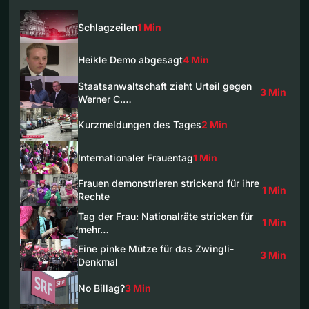
Schlagzeilen
1 Min
Heikle Demo abgesagt
4 Min
Staatsanwaltschaft zieht Urteil gegen
3 Min
Werner C.…
Kurzmeldungen des Tages
2 Min
Internationaler Frauentag
1 Min
Frauen demonstrieren strickend für ihre
1 Min
Rechte
Tag der Frau: Nationalräte stricken für
1 Min
mehr…
Eine pinke Mütze für das Zwingli-
3 Min
Denkmal
No Billag?
3 Min