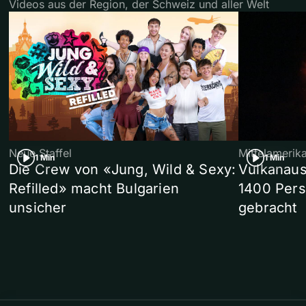
Videos aus der Region, der Schweiz und aller Welt
Neue Staffel
Mittelamerik
1 Min
1 Min
Die Crew von «Jung, Wild & Sexy:
Vulkanaus
Refilled» macht Bulgarien
1400 Pers
unsicher
gebracht