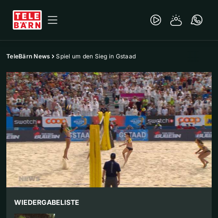
TeleBärn News
Spiel um den Sieg in Gstaad
WIEDERGABELISTE