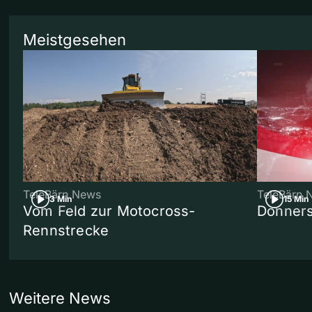
Meistgesehen
TeleBärn News
TeleBärn 
3 Min
15 Min
Vom Feld zur Motocross-
Donners
Rennstrecke
Weitere News