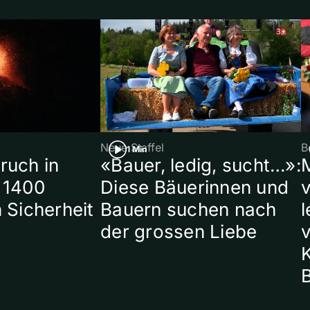
Neue Staffel
B
1 Min
ruch in
«Bauer, ledig, sucht…»:
 1400
Diese Bäuerinnen und
 Sicherheit
Bauern suchen nach
l
der grossen Liebe