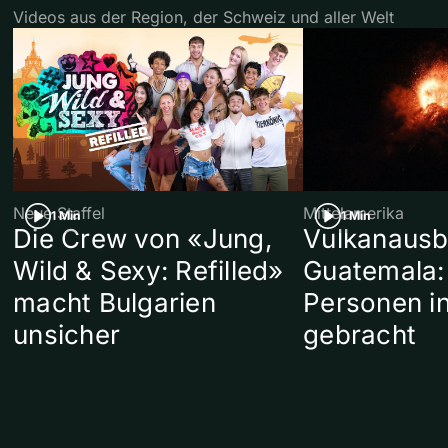
Videos aus der Region, der Schweiz und aller Welt
Neue Staffel
Mittelamerika
1 Min
1 Min
Die Crew von «Jung,
Vulkanausb
Wild & Sexy: Refilled»
Guatemala:
macht Bulgarien
Personen in
unsicher
gebracht