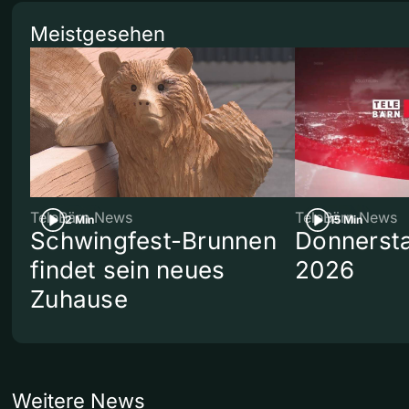
Meistgesehen
TeleBärn News
TeleBärn News
2 Min
15 Min
Schwingfest-Brunnen
Donnersta
findet sein neues
2026
Zuhause
Weitere News