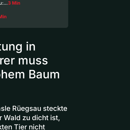
au:…
3 Min
Min
tung in
erer muss
hohem Baum
sle Rüegsau steckte
 Wald zu dicht ist,
ten Tier nicht