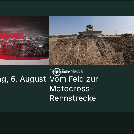
TeleBärn News
3 Min
g, 6. August
Vom Feld zur
Motocross-
Rennstrecke