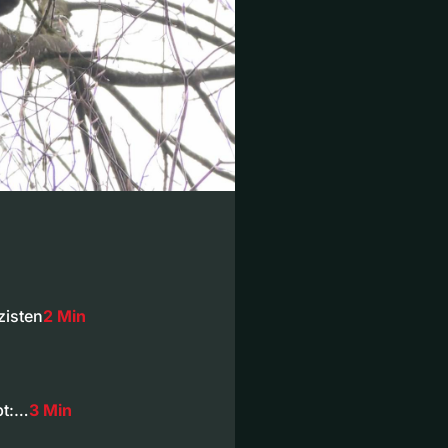
zisten
2 Min
bt:…
3 Min