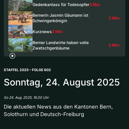
Gedenkanlass für Todesopfer
3 Min
Bernerin Jasmin Gäumann ist
3 Min
Schwingerkönigin
Kurznews
2 Min
Berner Landwirte haben volle
3 Min
Zwetschgenbäume
STAFFEL 2025 – FOLGE 602
Sonntag, 24. August 2025
So 24. Aug. 2025, 16.00 Uhr
Die aktuellen News aus den Kantonen Bern,
Solothurn und Deutsch-Freiburg