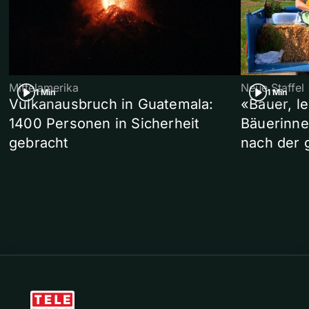
Mittelamerika
Neue Staffel
1 Min
1 Min
Vulkanausbruch in Guatemala:
«Bauer, l
1400 Personen in Sicherheit
Bäuerinne
gebracht
nach der 