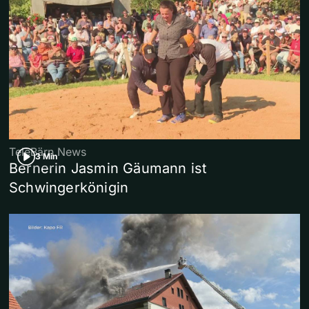
TeleBärn News
3 Min
Bernerin Jasmin Gäumann ist
Schwingerkönigin