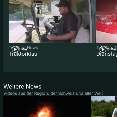
TeleBärn News
TeleBärn 
3 Min
18 Min
Traktorklau
Diensta
Weitere News
Videos aus der Region, der Schweiz und aller Welt