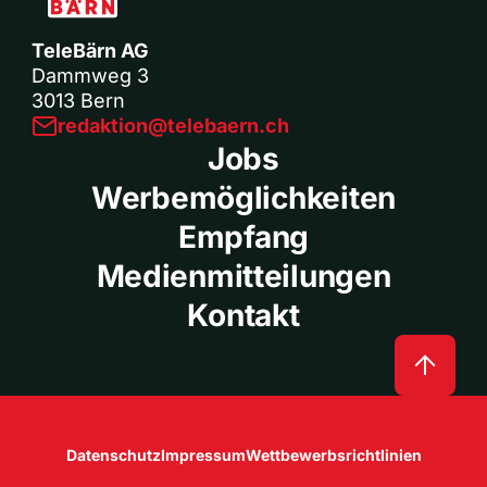
TeleBärn AG
Dammweg 3
3013 Bern
redaktion@telebaern.ch
Jobs
Werbemöglichkeiten
Empfang
Medienmitteilungen
Kontakt
Datenschutz
Impressum
Wettbewerbsrichtlinien