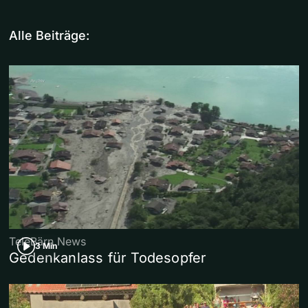
Alle Beiträge:
TeleBärn News
3 Min
Gedenkanlass für Todesopfer