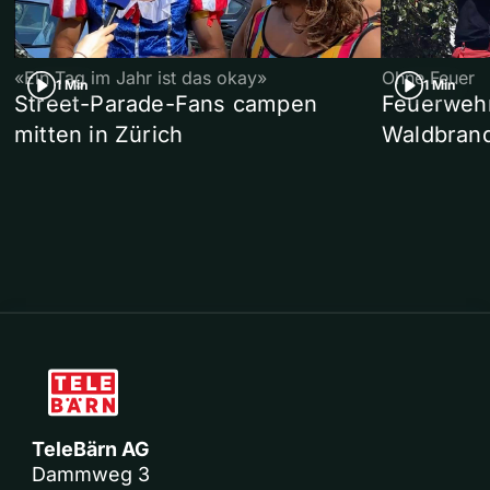
«Ein Tag im Jahr ist das okay»
Ohne Feuer
1 Min
1 Min
Street-Parade-Fans campen
Feuerwehr 
mitten in Zürich
Waldbrand
TeleBärn AG
Dammweg 3