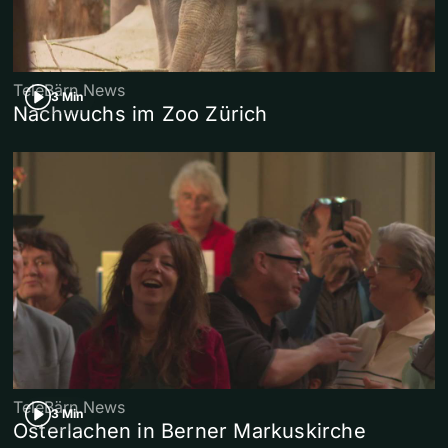
TeleBärn News
3 Min
Nachwuchs im Zoo Zürich
TeleBärn News
3 Min
Osterlachen in Berner Markuskirche