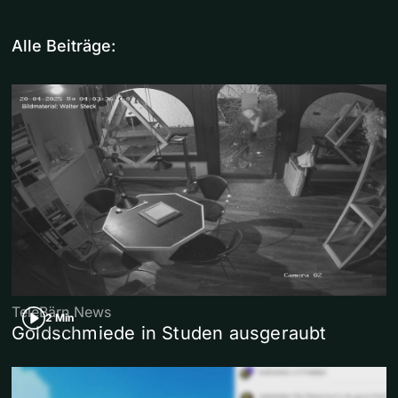
Alle Beiträge:
TeleBärn News
2 Min
Goldschmiede in Studen ausgeraubt