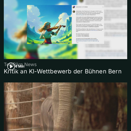
TeleBärn News
4 Min
Kritik an KI-Wettbewerb der Bühnen Bern