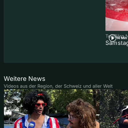
TeleBärn 
14 Min
Samstag
Weitere News
Videos aus der Region, der Schweiz und aller Welt