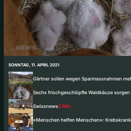
SONNTAG, 11. APRIL 2021
Gärtner sollen wegen Sparmassnahmen meh
Sechs frischgeschlüpfte Waldkäuze sorgen
Swissnews
2 Min
«Menschen helfen Menschen»: Krebskra