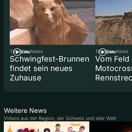
TeleBärn News
TeleBärn News
2 Min
3 Min
Schwingfest-Brunnen
Vom Feld 
findet sein neues
Motocros
Zuhause
Rennstre
Weitere News
Videos aus der Region, der Schweiz und aller Welt