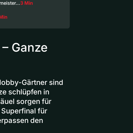
rmeister…
3 Min
Min
1 – Ganze
 Hobby-Gärtner sind
ze schlüpfen in
äuel sorgen für
Superfinal für
erpassen den