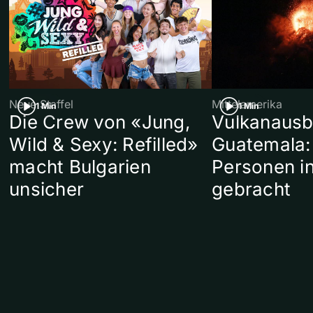
Neue Staffel
Mittelamerika
1 Min
1 Min
Die Crew von «Jung,
Vulkanausb
Wild & Sexy: Refilled»
Guatemala:
macht Bulgarien
Personen in
unsicher
gebracht