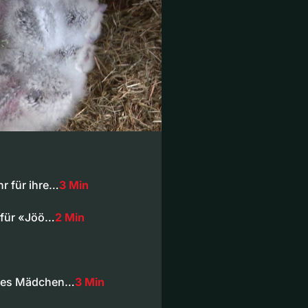
r für ihre…
3 Min
 für «Jöö…
2 Min
nkes Mädchen…
3 Min