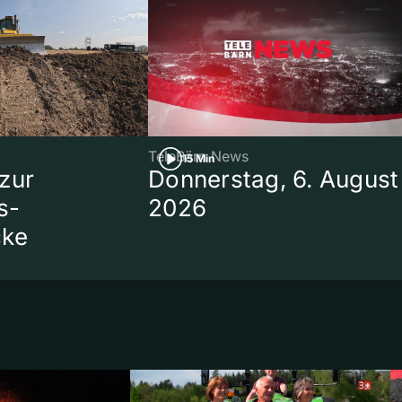
TeleBärn News
15 Min
zur
Donnerstag, 6. August
s-
2026
cke