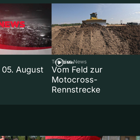
TeleBärn News
3 Min
 05. August
Vom Feld zur
Motocross-
Rennstrecke