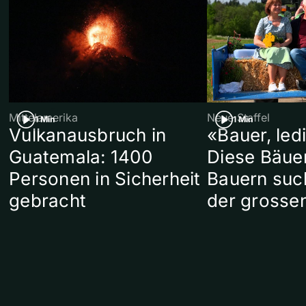
Mittelamerika
Neue Staffel
1 Min
1 Min
Vulkanausbruch in
«Bauer, led
Guatemala: 1400
Diese Bäue
Personen in Sicherheit
Bauern suc
gebracht
der grosse