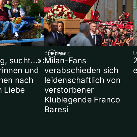
Beerdigung
L
1 Min
ig, sucht…»:
Milan-Fans
rinnen und
verabschieden sich
hen nach
leidenschaftlich von
n Liebe
verstorbener
Klublegende Franco
Baresi