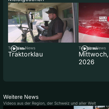
TeleBärn News
TeleBärn News
3 Min
20 Min
Traktorklau
Mittwoch,
2026
Weitere News
Videos aus der Region, der Schweiz und aller Welt