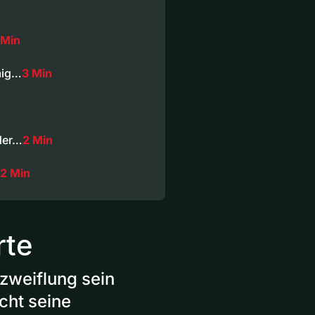
 Min
mig…
3 Min
oder…
2 Min
2 Min
rte
zweiflung sein
cht seine