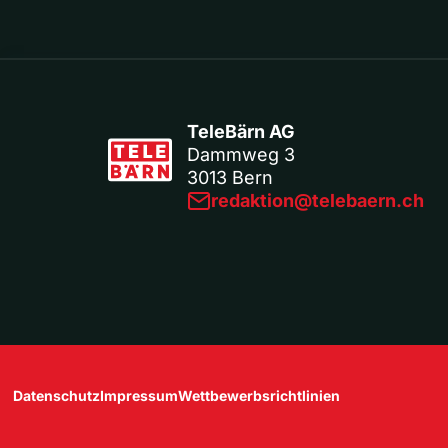
TeleBärn AG
Dammweg 3
3013 Bern
redaktion@telebaern.ch
Datenschutz
Impressum
Wettbewerbsrichtlinien