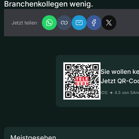
Branchenkollegen wenig.
Jetzt teilen
Sie wollen k
Jetzt QR-Co
iOS: ★ 4.5 von 5
And
Meistgesehen