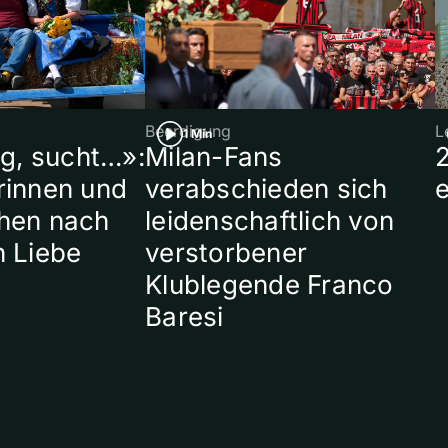
Beerdigung
L
1 Min
ig, sucht…»:
Milan-Fans
rinnen und
verabschieden sich
hen nach
leidenschaftlich von
n Liebe
verstorbener
Klublegende Franco
Baresi