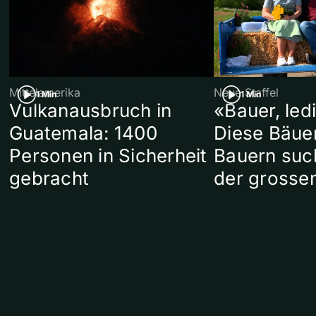
Mittelamerika
Neue Staffel
1 Min
1 Min
Vulkanausbruch in
«Bauer, led
Guatemala: 1400
Diese Bäue
Personen in Sicherheit
Bauern suc
gebracht
der grosse