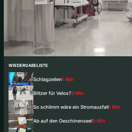
WIEDERGABELISTE
Schlagzeilen
1 Min
Blitzer für Velos?
3 Min
So schlimm wäre ein Stromausfall
1 Min
Ab auf den Oeschinensee!
3 Min