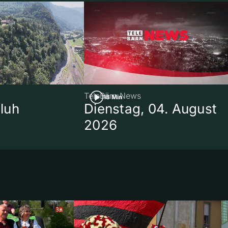
TeleBärn News
18 Min
luh
Dienstag, 04. August
2026