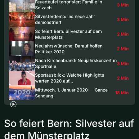
Feuerteufel terrorisiert Familie in
3 Min
Selzach
Silvesterdemo: Ins neue Jahr
3 Min
demonstriert
So feiert Bern: Silvester auf dem
2 Min
Münsterplatz
Neujahrswünsche: Darauf hoffen
2 Min
Politiker 2020
Nach Kirchenbrand: Neujahrskonzert in
3 Min
Sporthalle
Sportausblick: Welche Highlights
2 Min
warten 2020 auf…
Mittwoch, 1. Januar 2020 — Ganze
18 Min
Sendung
So feiert Bern: Silvester auf
dem Münsterplatz