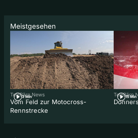
Meistgesehen
TeleBärn News
TeleBärn 
3 Min
15 Min
Vom Feld zur Motocross-
Donners
Rennstrecke