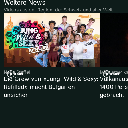
Weitere News
Videos aus der Region, der Schweiz und aller Welt
Neue Staffel
Mittelamerik
1 Min
1 Min
Die Crew von «Jung, Wild & Sexy:
Vulkanaus
Refilled» macht Bulgarien
1400 Pers
unsicher
gebracht