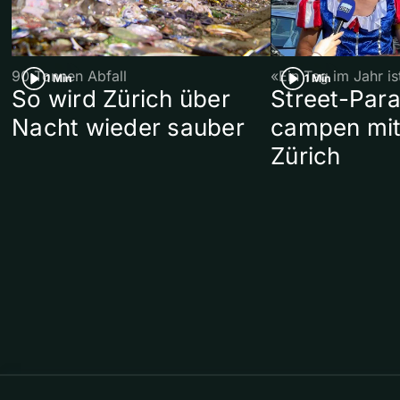
90 Tonnen Abfall
«Ein Tag im Jahr i
1 Min
1 Min
So wird Zürich über
Street-Par
Nacht wieder sauber
campen mit
Zürich