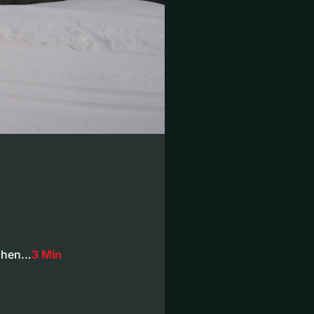
schen…
3 Min