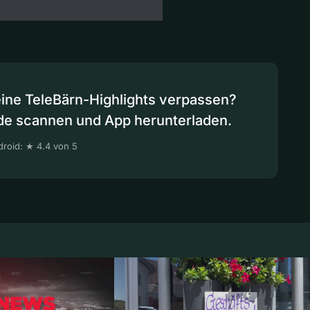
eine TeleBärn-Highlights verpassen?
de scannen und App herunterladen.
roid: ★ 4.4 von 5