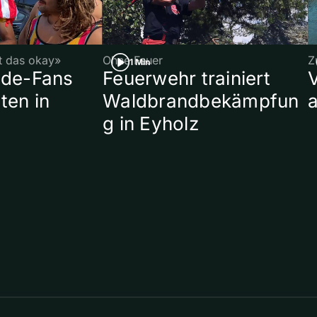
st das okay»
Ohne Feuer
Z
1 Min
ade-Fans
Feuerwehr trainiert
ten in
Waldbrandbekämpfun
a
g in Eyholz