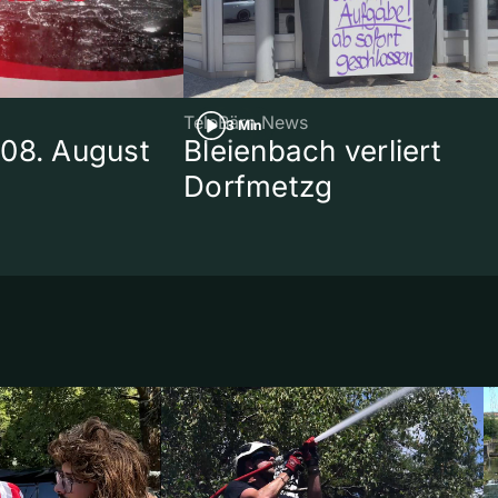
TeleBärn News
3 Min
08. August
Bleienbach verliert
Dorfmetzg