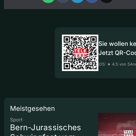
Sie wollen k
Jetzt QR-Co
iOS: ★ 4.5 von 5
And
Meistgesehen
Sport
Bern-Jurassisches