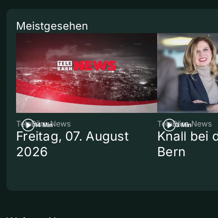
Meistgesehen
TeleBärn News
TeleBärn News
14 Min
3 Min
Freitag, 07. August
Knall bei
2026
Bern