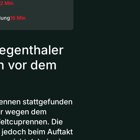
2 Min
dung
16 Min
egenthaler
on vor dem
ennen stattgefunden
er wegen dem
Weltcuprennen. Die
 jedoch beim Auftakt