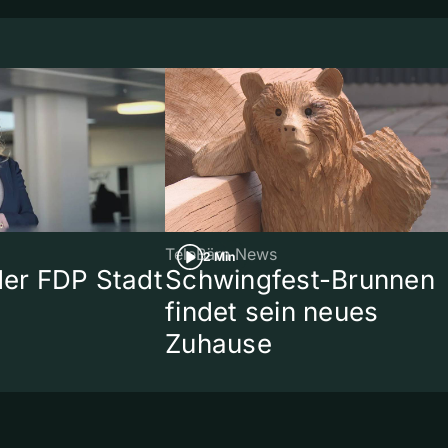
TeleBärn News
2 Min
 der FDP Stadt
Schwingfest-Brunnen
findet sein neues
Zuhause