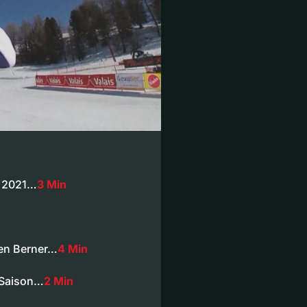
n 2021…
3 Min
gen Berner…
4 Min
e Saison…
2 Min