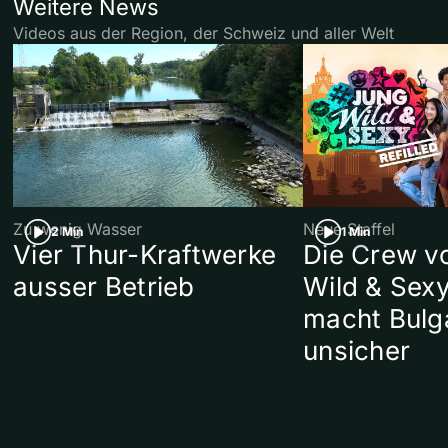
Weitere News
Videos aus der Region, der Schweiz und aller Welt
Zu wenig Wasser
Neue Staffel
2 Min
1 Min
Vier Thur-Kraftwerke
Die Crew v
ausser Betrieb
Wild & Sexy
macht Bulg
unsicher