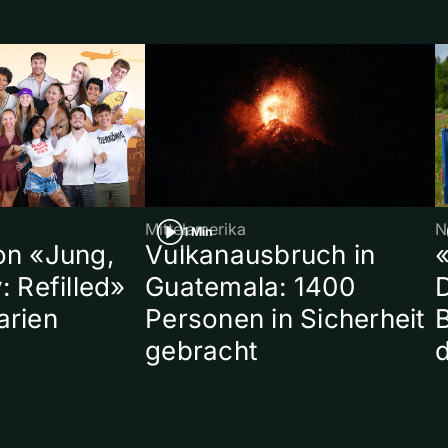
Mittelamerika
N
1 Min
on «Jung,
Vulkanausbruch in
«
: Refilled»
Guatemala: 1400
arien
Personen in Sicherheit
gebracht