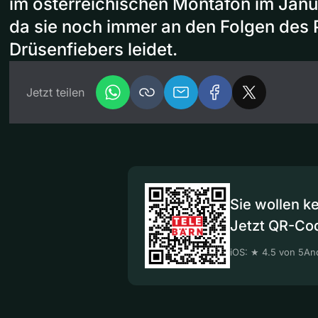
im österreichischen Montafon im Janua
da sie noch immer an den Folgen des 
Drüsenfiebers leidet.
Jetzt teilen
Sie wollen k
Jetzt QR-Co
iOS: ★ 4.5 von 5
And