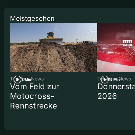
Meistgesehen
TeleBärn News
TeleBärn News
3 Min
15 Min
Vom Feld zur
Donnersta
Motocross-
2026
Rennstrecke