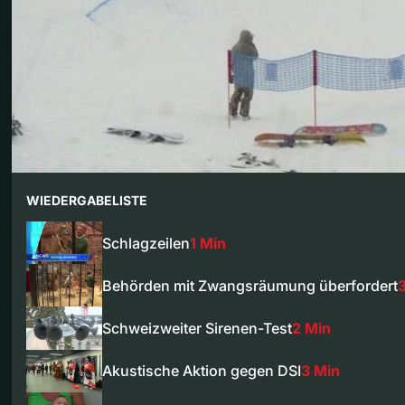
WIEDERGABELISTE
Schlagzeilen
1 Min
Behörden mit Zwangsräumung überfordert
Schweizweiter Sirenen-Test
2 Min
Akustische Aktion gegen DSI
3 Min