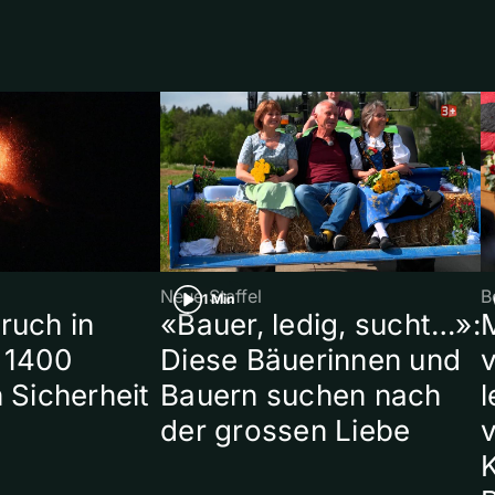
Neue Staffel
B
1 Min
ruch in
«Bauer, ledig, sucht…»:
 1400
Diese Bäuerinnen und
 Sicherheit
Bauern suchen nach
l
der grossen Liebe