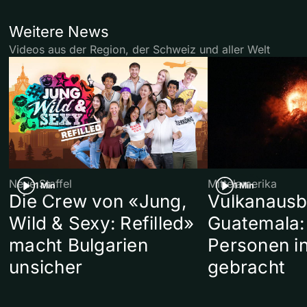
Weitere News
Videos aus der Region, der Schweiz und aller Welt
Neue Staffel
Mittelamerika
1 Min
1 Min
Die Crew von «Jung,
Vulkanausb
Wild & Sexy: Refilled»
Guatemala:
macht Bulgarien
Personen in
unsicher
gebracht