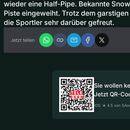
wieder eine Half-Pipe. Bekannte Sno
Piste eingeweiht. Trotz dem garstigen
die Sportler sehr darüber gefreut.
Jetzt teilen
Sie wollen k
Jetzt QR-Co
iOS: ★ 4.5 von 5
And