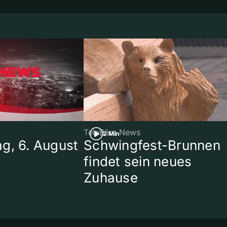
TeleBärn News
2 Min
g, 6. August
Schwingfest-Brunnen
findet sein neues
Zuhause