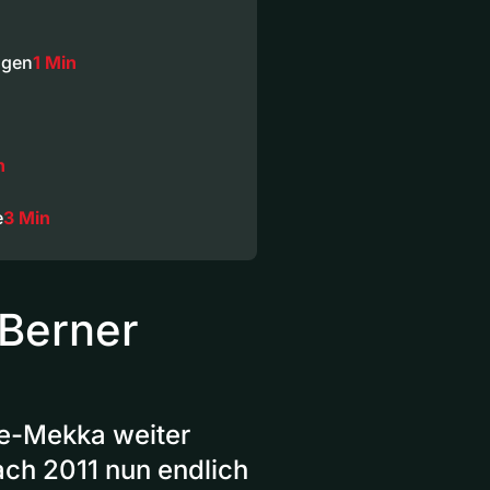
ogen
1 Min
n
e
3 Min
Berner
yle-Mekka weiter
ach 2011 nun endlich