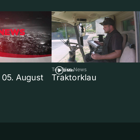
TeleBärn News
3 Min
 05. August
Traktorklau