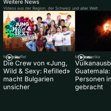
Weitere News
Videos aus der Region, der Schweiz und aller Welt
Neue Staffel
Mittelamerika
1 Min
1 Min
Die Crew von «Jung,
Vulkanausb
Wild & Sexy: Refilled»
Guatemala:
macht Bulgarien
Personen in
unsicher
gebracht