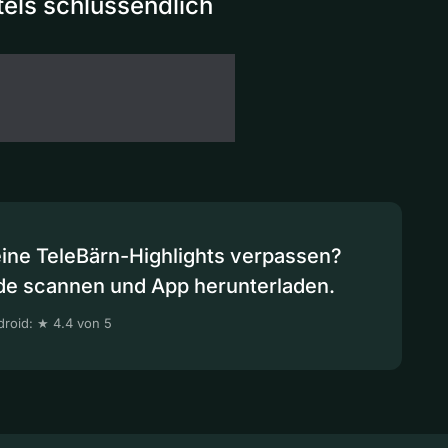
tels schlussendlich
eine TeleBärn-Highlights verpassen?
de scannen und App herunterladen.
roid: ★ 4.4 von 5