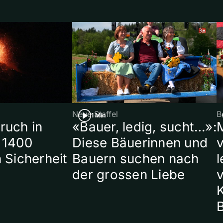
Neue Staffel
B
1 Min
ruch in
«Bauer, ledig, sucht…»:
 1400
Diese Bäuerinnen und
 Sicherheit
Bauern suchen nach
l
der grossen Liebe