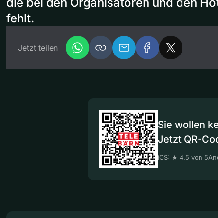
die bei den Organisatoren und den Ho
fehlt.
Jetzt teilen
Sie wollen k
Jetzt QR-Co
iOS: ★ 4.5 von 5
And