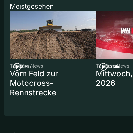
Meistgesehen
TeleBärn News
TeleBärn News
3 Min
20 Min
Vom Feld zur
Mittwoch,
Motocross-
2026
Rennstrecke