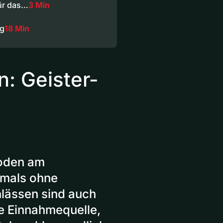
ür das…
3 Min
ng
18 Min
: Geister-
boden am
tmals ohne
nlässen sind auch
ne Einnahmequelle,