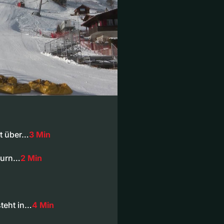
gt über…
3 Min
hurn…
2 Min
steht in…
4 Min