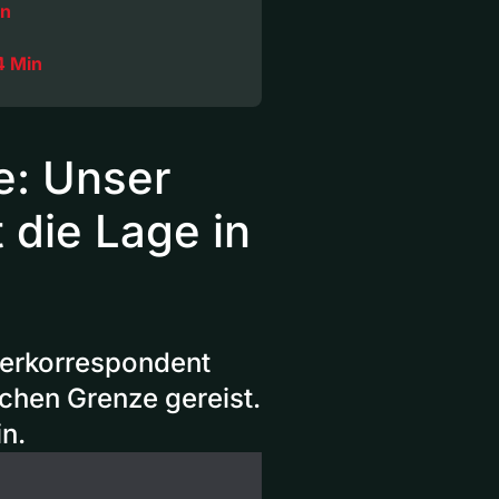
in
4 Min
e: Unser
 die Lage in
derkorrespondent
chen Grenze gereist.
in.