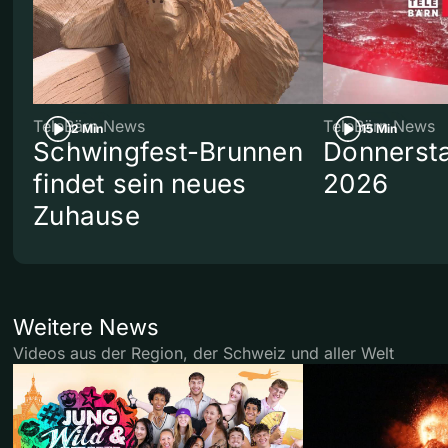
TeleBärn News
TeleBärn News
2 Min
15 Min
Schwingfest-Brunnen
Donnersta
findet sein neues
2026
Zuhause
Weitere News
Videos aus der Region, der Schweiz und aller Welt