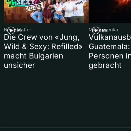
Neue Staffel
Mittelamerika
1 Min
1 Min
Die Crew von «Jung,
Vulkanausb
Wild & Sexy: Refilled»
Guatemala:
macht Bulgarien
Personen in
unsicher
gebracht