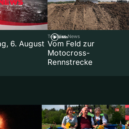
TeleBärn News
3 Min
g, 6. August
Vom Feld zur
Motocross-
Rennstrecke