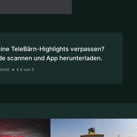
eine TeleBärn-Highlights verpassen?
de scannen und App herunterladen.
roid: ★ 4.4 von 5