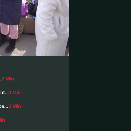
…
2 Min
ent…
1 Min
lbe…
3 Min
in