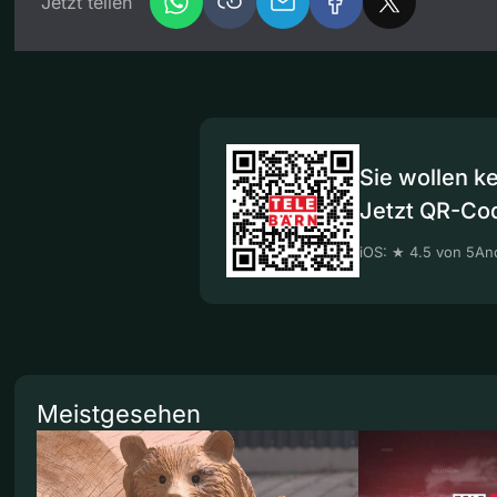
Jetzt teilen
Sie wollen k
Jetzt QR-Co
iOS: ★ 4.5 von 5
And
Meistgesehen