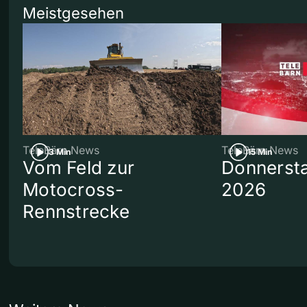
Meistgesehen
TeleBärn News
TeleBärn News
3 Min
15 Min
Vom Feld zur
Donnersta
Motocross-
2026
Rennstrecke