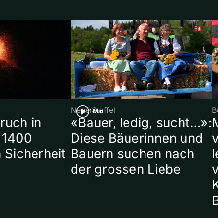
Neue Staffel
B
1 Min
ruch in
«Bauer, ledig, sucht…»:
 1400
Diese Bäuerinnen und
 Sicherheit
Bauern suchen nach
l
der grossen Liebe