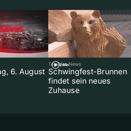
TeleBärn News
2 Min
g, 6. August
Schwingfest-Brunnen
findet sein neues
Zuhause