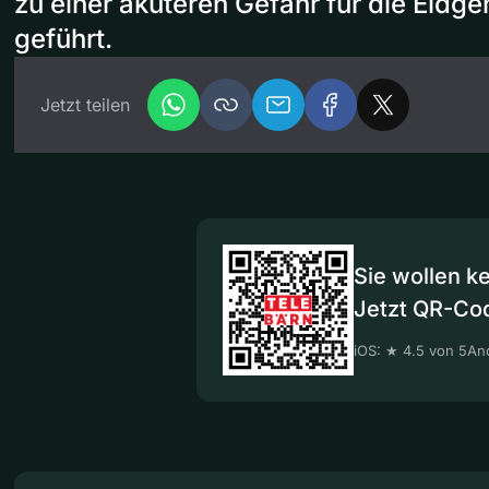
zu einer akuteren Gefahr für die Eidg
geführt.
Jetzt teilen
Sie wollen k
Jetzt QR-Co
iOS: ★ 4.5 von 5
And