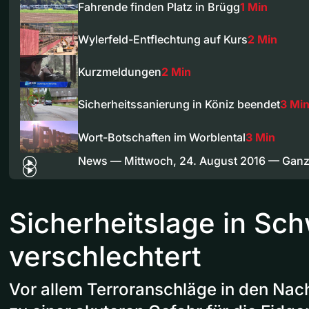
Fahrende finden Platz in Brügg
1 Min
Wylerfeld-Entflechtung auf Kurs
2 Min
Kurzmeldungen
2 Min
Sicherheitssanierung in Köniz beendet
3 Mi
Wort-Botschaften im Worblental
3 Min
News — Mittwoch, 24. August 2016 — Gan
Sicherheitslage in Sc
verschlechtert
Vor allem Terroranschläge in den Na