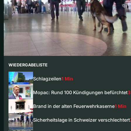
WIEDERGABELISTE
Schlagzeilen
1 Min
Mopac: Rund 100 Kündigungen befürchtet
3
Brand in der alten Feuerwehrkaserne
1 Min
Sicherheitslage in Schweizer verschlechtert