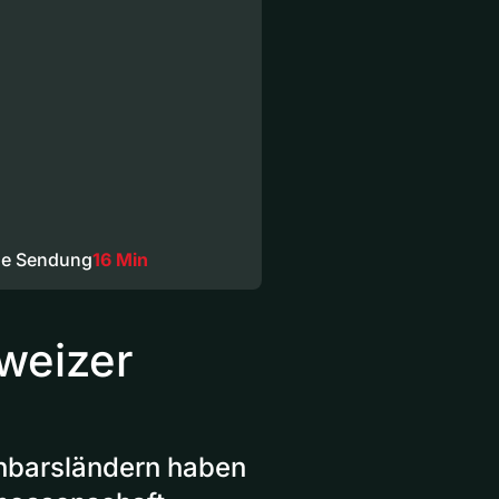
n
ze Sendung
16 Min
hweizer
chbarsländern haben