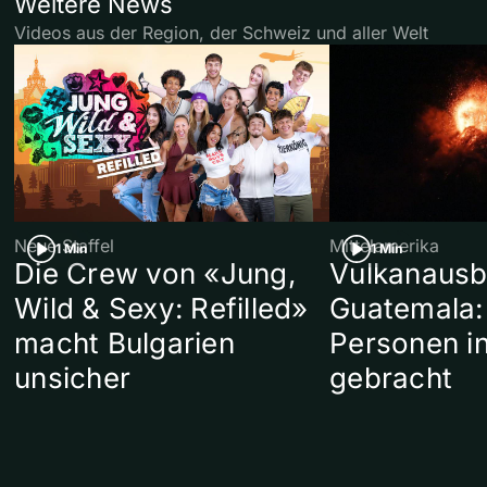
Weitere News
Videos aus der Region, der Schweiz und aller Welt
Neue Staffel
Mittelamerika
1 Min
1 Min
Die Crew von «Jung,
Vulkanausb
Wild & Sexy: Refilled»
Guatemala:
macht Bulgarien
Personen in
unsicher
gebracht