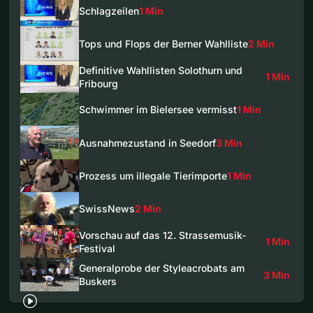
Schlagzeilen
1 Min
Tops und Flops der Berner Wahlliste
2 Min
Definitive Wahllisten Solothurn und
1 Min
Fribourg
Schwimmer im Bielersee vermisst
1 Min
Ausnahmezustand in Seedorf
3 Min
Prozess um illegale Tierimporte
1 Min
SwissNews
2 Min
Vorschau auf das 12. Strassemusik-
1 Min
Festival
Generalprobe der Styleacrobats am
3 Min
Buskers