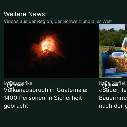
Weitere News
Videos aus der Region, der Schweiz und aller Welt
Mittelamerika
Neue Staffel
1 Min
1 Min
Vulkanausbruch in Guatemala:
«Bauer, l
1400 Personen in Sicherheit
Bäuerinne
gebracht
nach der 