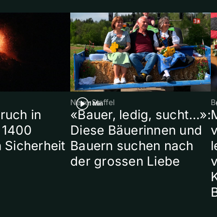
Neue Staffel
B
1 Min
ruch in
«Bauer, ledig, sucht…»:
 1400
Diese Bäuerinnen und
 Sicherheit
Bauern suchen nach
l
der grossen Liebe