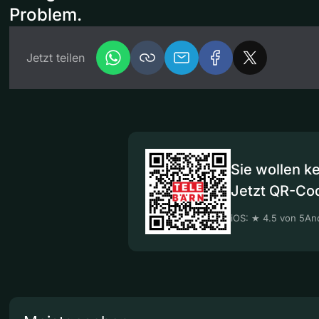
Problem.
Jetzt teilen
Sie wollen k
Jetzt QR-Co
iOS: ★ 4.5 von 5
And