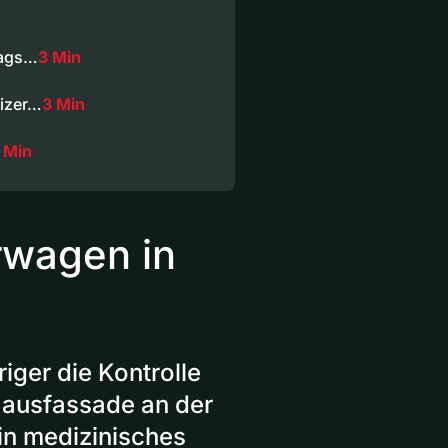
rags…
3 Min
eizer…
3 Min
 Min
rwagen in
iger die Kontrolle
 Hausfassade an der
ein medizinisches