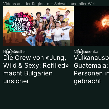
Videos aus der Region, der Schweiz und aller Welt
Neue Staffel
Mittelamerika
1 Min
1 Min
Die Crew von «Jung,
Vulkanausb
Wild & Sexy: Refilled»
Guatemala:
macht Bulgarien
Personen in
unsicher
gebracht