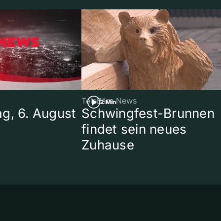
TeleBärn News
2 Min
g, 6. August
Schwingfest-Brunnen
findet sein neues
Zuhause