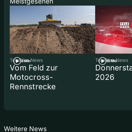
Meistgesehen
TeleBärn News
TeleBärn News
3 Min
15 Min
Vom Feld zur
Donnersta
Motocross-
2026
Rennstrecke
Weitere News