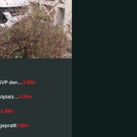
 SVP den…
3 Min
stplatz…
4 Min
n
2 Min
eprallt
1 Min