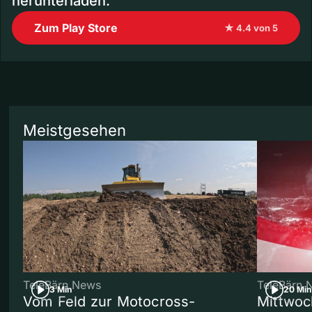
herunterladen.
Zum Play Store
★ 4.4 von 5
Meistgesehen
TeleBärn News
TeleBärn 
3 Min
20 Min
Vom Feld zur Motocross-
Mittwoc