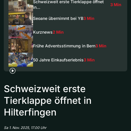
Schweizweit erste Tierklappe öffnet
3 Min
in…
Seoane übernimmt bei YB
3 Min
Kurznews
2 Min
Frühe Adventsstimmung in Bern
3 Min
50 Jahre Einkaufserlebnis
3 Min
Schweizweit erste
Tierklappe öffnet in
Hilterfingen
Sa 1. Nov. 2025, 17.00 Uhr