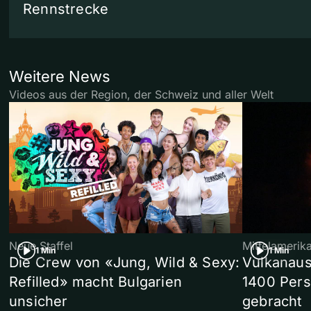
Rennstrecke
Weitere News
Videos aus der Region, der Schweiz und aller Welt
Neue Staffel
Mittelamerik
1 Min
1 Min
Die Crew von «Jung, Wild & Sexy:
Vulkanaus
Refilled» macht Bulgarien
1400 Pers
unsicher
gebracht