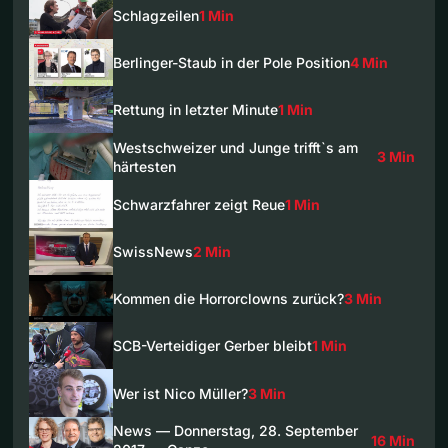
Schlagzeilen
1 Min
Berlinger-Staub in der Pole Position
4 Min
Rettung in letzter Minute
1 Min
Westschweizer und Junge trifft`s am
3 Min
härtesten
Schwarzfahrer zeigt Reue
1 Min
SwissNews
2 Min
Kommen die Horrorclowns zurück?
3 Min
SCB-Verteidiger Gerber bleibt
1 Min
Wer ist Nico Müller?
3 Min
News — Donnerstag, 28. September
16 Min