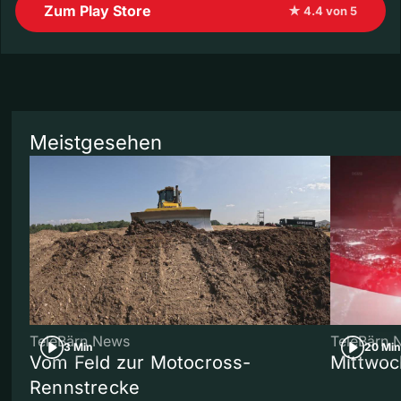
Zum Play Store
★ 4.4 von 5
Meistgesehen
TeleBärn News
TeleBärn 
3 Min
20 Min
Vom Feld zur Motocross-
Mittwoc
Rennstrecke