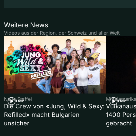
Weitere News
Videos aus der Region, der Schweiz und aller Welt
Neue Staffel
Mittelamerik
1 Min
1 Min
Die Crew von «Jung, Wild & Sexy:
Vulkanaus
Refilled» macht Bulgarien
1400 Pers
unsicher
gebracht