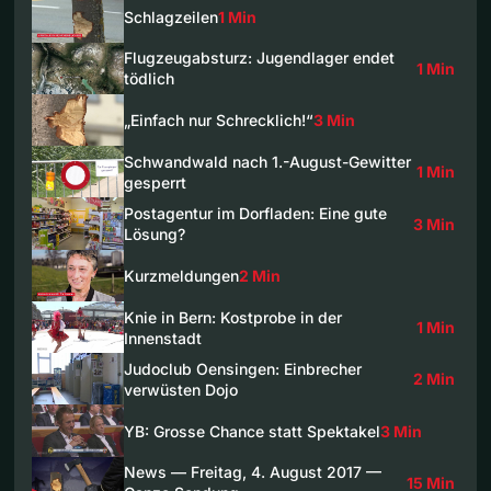
Schlagzeilen
1 Min
Flugzeugabsturz: Jugendlager endet
1 Min
tödlich
„Einfach nur Schrecklich!“
3 Min
Schwandwald nach 1.-August-Gewitter
1 Min
gesperrt
Postagentur im Dorfladen: Eine gute
3 Min
Lösung?
Kurzmeldungen
2 Min
Knie in Bern: Kostprobe in der
1 Min
Innenstadt
Judoclub Oensingen: Einbrecher
2 Min
verwüsten Dojo
YB: Grosse Chance statt Spektakel
3 Min
News — Freitag, 4. August 2017 —
15 Min