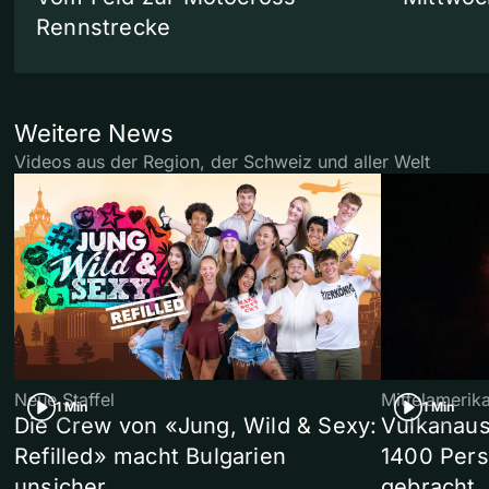
Rennstrecke
Weitere News
Videos aus der Region, der Schweiz und aller Welt
Neue Staffel
Mittelamerik
1 Min
1 Min
Die Crew von «Jung, Wild & Sexy:
Vulkanaus
Refilled» macht Bulgarien
1400 Pers
unsicher
gebracht