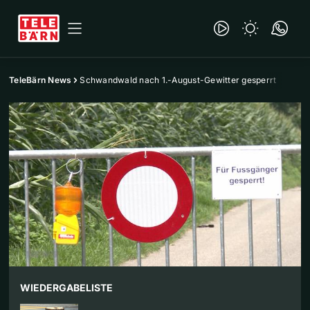
TeleBärn News
Schwandwald nach 1.-August-Gewitter gesperrt
WIEDERGABELISTE