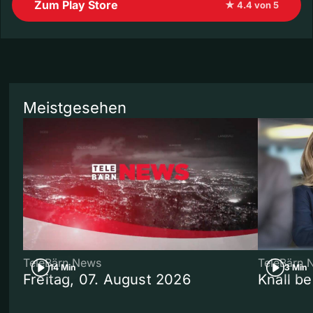
Zum Play Store
★ 4.4 von 5
Meistgesehen
TeleBärn News
TeleBärn 
14 Min
3 Min
Freitag, 07. August 2026
Knall b