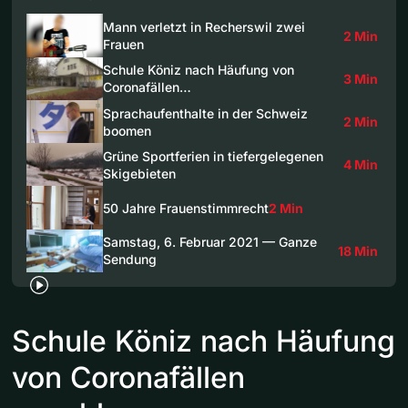
Mann verletzt in Recherswil zwei
2 Min
Frauen
Schule Köniz nach Häufung von
3 Min
Coronafällen…
Sprachaufenthalte in der Schweiz
2 Min
boomen
Grüne Sportferien in tiefergelegenen
4 Min
Skigebieten
50 Jahre Frauenstimmrecht
2 Min
Samstag, 6. Februar 2021 — Ganze
18 Min
Sendung
Schule Köniz nach Häufung
von Coronafällen