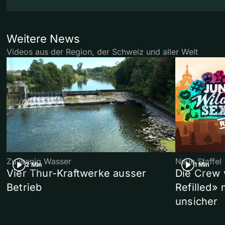
Weitere News
Videos aus der Region, der Schweiz und aller Welt
Zu wenig Wasser
Neue Staffel
2 Min
1 Min
Vier Thur-Kraftwerke ausser
Die Crew 
Betrieb
Refilled»
unsicher