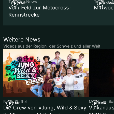
TeleBärn News
TeleBärn 
3 Min
20 Min
Vom Feld zur Motocross-
Mittwoc
Rennstrecke
Weitere News
Videos aus der Region, der Schweiz und aller Welt
Neue Staffel
Mittelamerik
1 Min
1 Min
Die Crew von «Jung, Wild & Sexy:
Vulkanaus