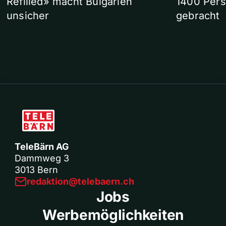
Refilled» macht Bulgarien
1400 Pers
unsicher
gebracht
TeleBärn AG
Dammweg 3
3013 Bern
redaktion@telebaern.ch
Jobs
Werbemöglichkeiten