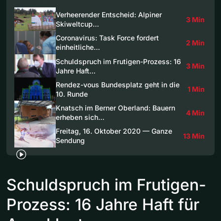
Verheerender Entscheid: Alpiner
3 Min
Skiweltcup…
Coronavirus: Task Force fordert
2 Min
einheitliche…
Schuldspruch im Frutigen-Prozess: 16
3 Min
Jahre Haft…
Rendez-vous Bundesplatz geht in die
1 Min
10. Runde
Knatsch im Berner Oberland: Bauern
4 Min
erheben sich…
Freitag, 16. Oktober 2020 — Ganze
13 Min
Sendung
Schuldspruch im Frutigen-
Prozess: 16 Jahre Haft für