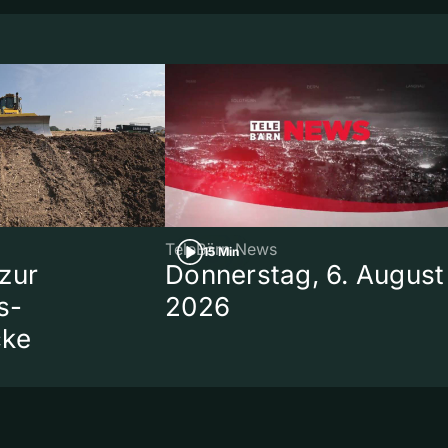
TeleBärn News
15 Min
zur
Donnerstag, 6. August
s-
2026
cke