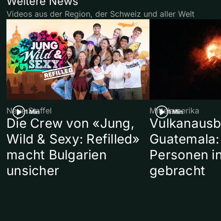
Weitere News
Videos aus der Region, der Schweiz und aller Welt
Neue Staffel
Mittelamerika
1 Min
1 Min
Die Crew von «Jung,
Vulkanausb
Wild & Sexy: Refilled»
Guatemala:
macht Bulgarien
Personen in
unsicher
gebracht