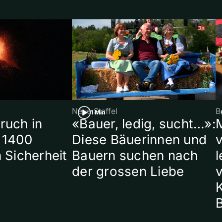
Neue Staffel
B
1 Min
ruch in
«Bauer, ledig, sucht…»:
 1400
Diese Bäuerinnen und
 Sicherheit
Bauern suchen nach
l
der grossen Liebe