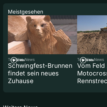
Meistgesehen
TeleBärn News
TeleBärn News
2 Min
3 Min
Schwingfest-Brunnen
Vom Feld 
findet sein neues
Motocros
Zuhause
Rennstre