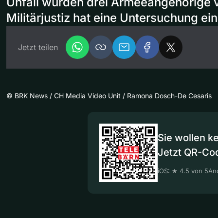
Unfall wurden drei Armeeangehörige ve
Militärjustiz hat eine Untersuchung ein
Jetzt teilen
©
BRK News / CH Media Video Unit / Ramona Dosch-De Cesaris
Sie wollen k
Jetzt QR-Co
iOS: ★ 4.5 von 5
And