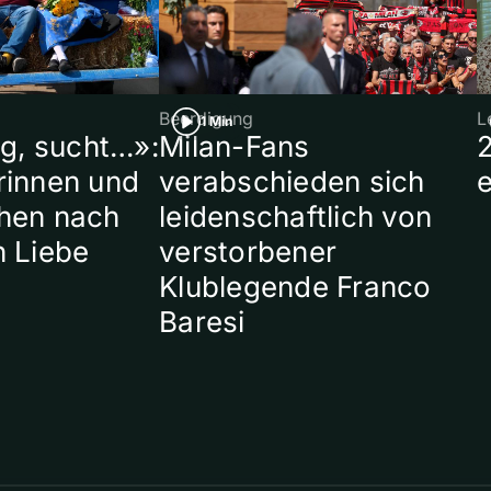
Beerdigung
L
1 Min
ig, sucht…»:
Milan-Fans
rinnen und
verabschieden sich
hen nach
leidenschaftlich von
n Liebe
verstorbener
Klublegende Franco
Baresi