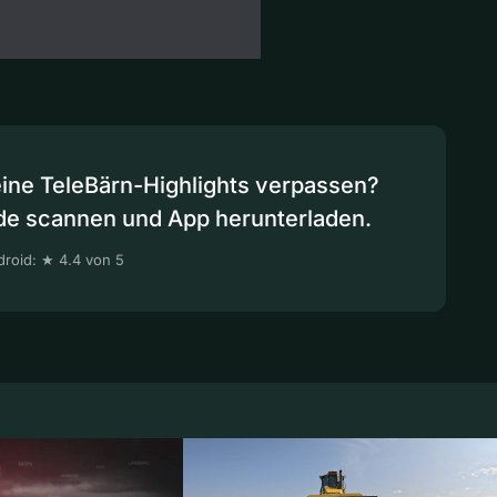
eine TeleBärn-Highlights verpassen?
de scannen und App herunterladen.
roid: ★ 4.4 von 5