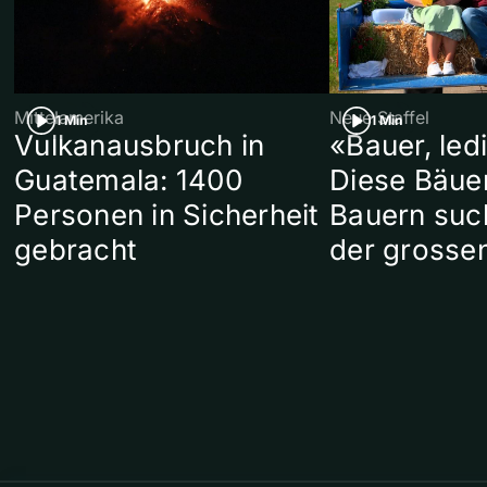
Mittelamerika
Neue Staffel
1 Min
1 Min
Vulkanausbruch in
«Bauer, led
Guatemala: 1400
Diese Bäue
Personen in Sicherheit
Bauern suc
gebracht
der grosse