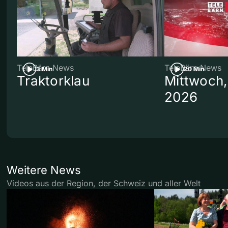
TeleBärn News
TeleBärn News
3 Min
20 Min
Traktorklau
Mittwoch,
2026
Weitere News
Videos aus der Region, der Schweiz und aller Welt