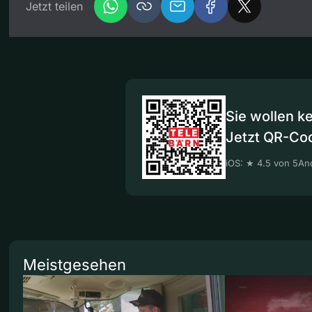
Jetzt teilen
Sie wollen k
Jetzt QR-Co
iOS: ★ 4.5 von 5
And
Meistgesehen