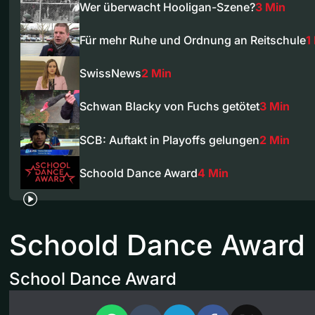
Wer überwacht Hooligan-Szene?
3 Min
Für mehr Ruhe und Ordnung an Reitschule
1
SwissNews
2 Min
Schwan Blacky von Fuchs getötet
3 Min
SCB: Auftakt in Playoffs gelungen
2 Min
Schoold Dance Award
4 Min
Schoold Dance Award
School Dance Award