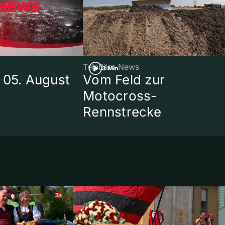
TeleBärn News
3 Min
 05. August
Vom Feld zur
Motocross-
Rennstrecke