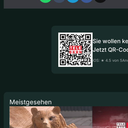
Sie wollen k
Jetzt QR-Co
iOS: ★ 4.5 von 5
And
Meistgesehen