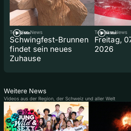
TeleBärn News
TeleBärn News
2 Min
14 Min
Schwingfest-Brunnen
Freitag, 0
findet sein neues
2026
Zuhause
Weitere News
Videos aus der Region, der Schweiz und aller Welt