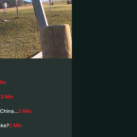
Min
…
3 Min
s China…
2 Min
cke?
2 Min