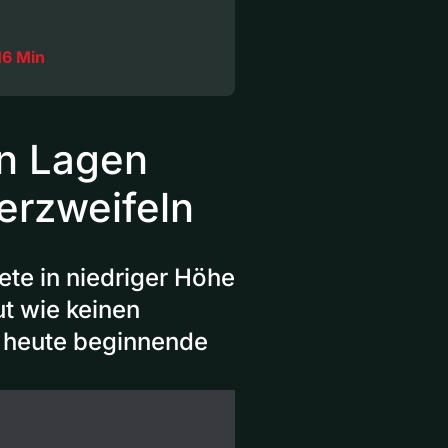
16 Min
en Lagen
verzweifeln
iete in niedriger Höhe
t wie keinen
e heute beginnende