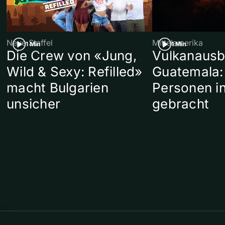
Neue Staffel
Mittelamerika
1 Min
1 Min
Die Crew von «Jung,
Vulkanausb
Wild & Sexy: Refilled»
Guatemala:
macht Bulgarien
Personen in
unsicher
gebracht