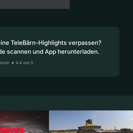
eine TeleBärn-Highlights verpassen?
de scannen und App herunterladen.
roid: ★ 4.4 von 5