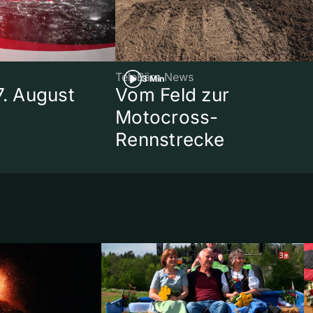
TeleBärn News
3 Min
7. August
Vom Feld zur
Motocross-
Rennstrecke