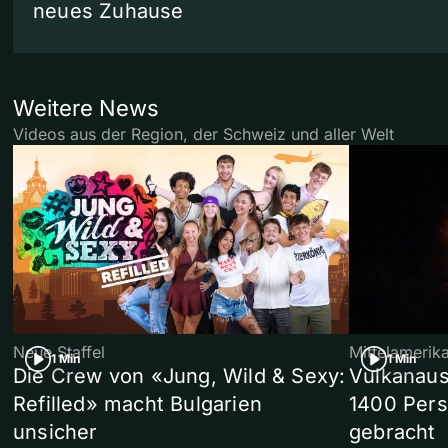
neues Zuhause
Weitere News
Videos aus der Region, der Schweiz und aller Welt
Neue Staffel
Mittelamerik
1 Min
1 Min
Die Crew von «Jung, Wild & Sexy:
Vulkanaus
Refilled» macht Bulgarien
1400 Pers
unsicher
gebracht