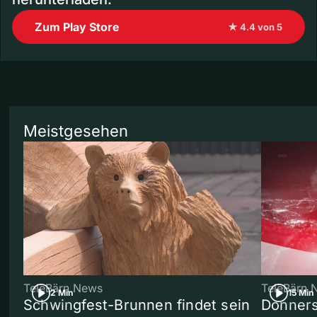
Zum Play Store
★ 4.4 von 5
Meistgesehen
TeleBärn News
TeleBärn 
2 Min
15 Min
Schwingfest-Brunnen findet sein
Donners