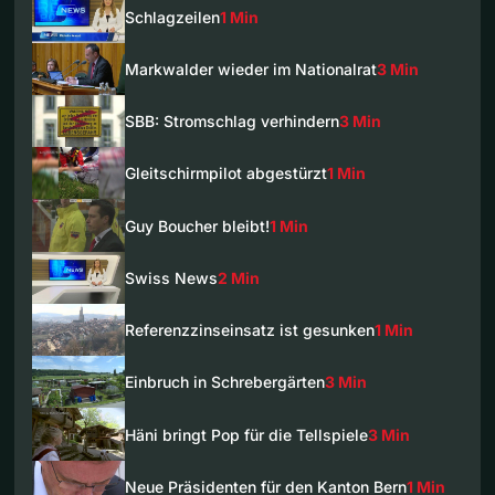
Schlagzeilen
1 Min
Markwalder wieder im Nationalrat
3 Min
SBB: Stromschlag verhindern
3 Min
Gleitschirmpilot abgestürzt
1 Min
Guy Boucher bleibt!
1 Min
Swiss News
2 Min
Referenzzinseinsatz ist gesunken
1 Min
Einbruch in Schrebergärten
3 Min
Häni bringt Pop für die Tellspiele
3 Min
Neue Präsidenten für den Kanton Bern
1 Min