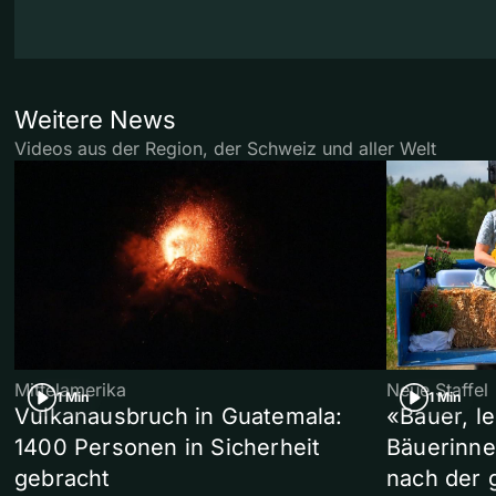
Weitere News
Videos aus der Region, der Schweiz und aller Welt
Mittelamerika
Neue Staffel
1 Min
1 Min
Vulkanausbruch in Guatemala:
«Bauer, l
1400 Personen in Sicherheit
Bäuerinne
gebracht
nach der 