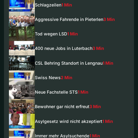
Schlagzeilen
1 Min
Aggressive Fahrende in Pieterlen
3 Min
Tod wegen LSD
1 Min
400 neue Jobs in Luterbach
3 Min
CSL Behring Standort in Lengnau
1 Min
Swiss News
2 Min
Neue Fachstelle STS
1 Min
Bewohner gar nicht erfreut
3 Min
Asylgesetz wird nicht akzeptiert
1 Min
Immer mehr Asylsuchende
1 Min