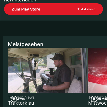
Zum Play Store
★ 4.4 von 5
Meistgesehen
TeleBärn News
TeleBärn 
3 Min
20 Min
Traktorklau
Mittwoc