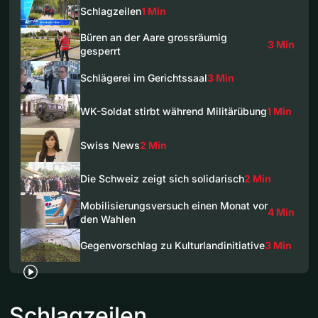
Schlagzeilen
1 Min
Büren an der Aare grossräumig
3 Min
gesperrt
Schlägerei im Gerichtssaal
3 Min
WK-Soldat stirbt während Militärübung
1 Min
Swiss News
2 Min
Die Schweiz zeigt sich solidarisch
2 Min
Mobilisierungsversuch einen Monat vor
4 Min
den Wahlen
Gegenvorschlag zu Kulturlandinitiative
3 Min
Schlagzeilen