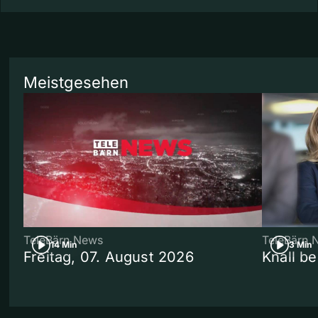
Meistgesehen
TeleBärn News
TeleBärn 
14 Min
3 Min
Freitag, 07. August 2026
Knall b