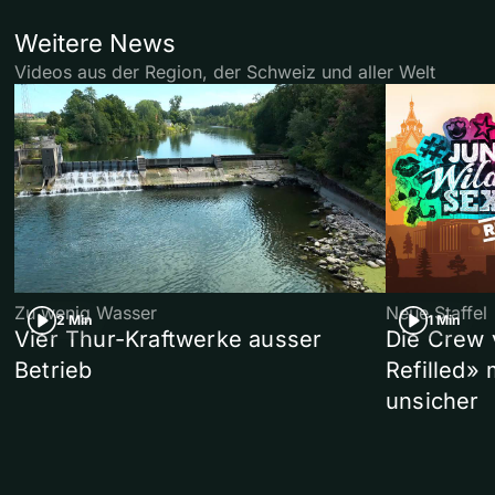
Weitere News
Videos aus der Region, der Schweiz und aller Welt
Zu wenig Wasser
Neue Staffel
2 Min
1 Min
Vier Thur-Kraftwerke ausser
Die Crew 
Betrieb
Refilled»
unsicher