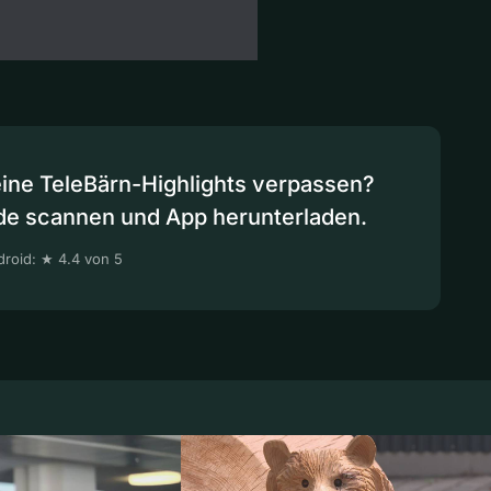
eine TeleBärn-Highlights verpassen?
de scannen und App herunterladen.
roid: ★ 4.4 von 5