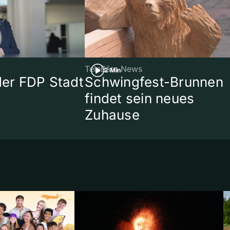
TeleBärn News
2 Min
 der FDP Stadt
Schwingfest-Brunnen
findet sein neues
Zuhause