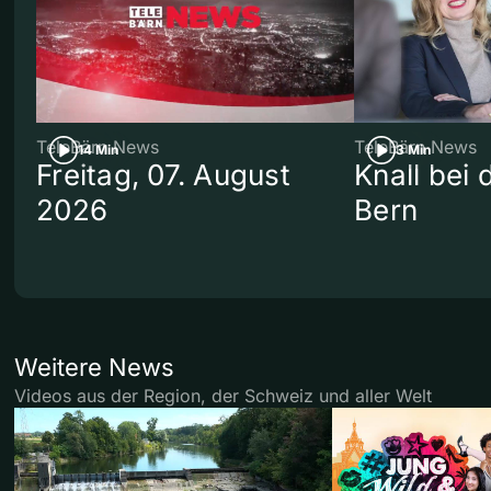
TeleBärn News
TeleBärn News
14 Min
3 Min
Freitag, 07. August
Knall bei
2026
Bern
Weitere News
Videos aus der Region, der Schweiz und aller Welt