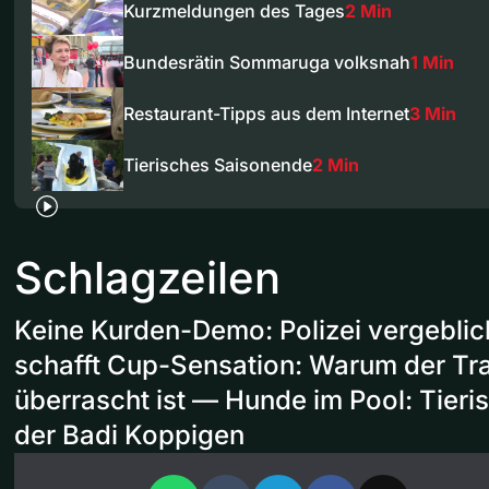
Kurzmeldungen des Tages
2 Min
Bundesrätin Sommaruga volksnah
1 Min
Restaurant-Tipps aus dem Internet
3 Min
Tierisches Saisonende
2 Min
Schlagzeilen
Keine Kurden-Demo: Polizei vergeblic
schafft Cup-Sensation: Warum der Tra
überrascht ist — Hunde im Pool: Tieri
der Badi Koppigen