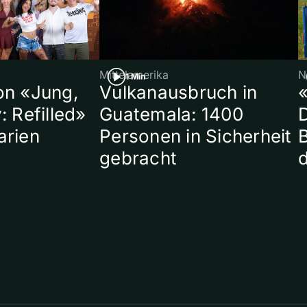
Mittelamerika
N
1 Min
on «Jung,
Vulkanausbruch in
«
: Refilled»
Guatemala: 1400
arien
Personen in Sicherheit
gebracht