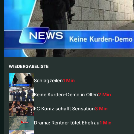
WIEDERGABELISTE
Schlagzeilen
1 Min
Keine Kurden-Demo in Olten
2 Min
FC Köniz schafft Sensation
3 Min
Drama: Rentner tötet Ehefrau
1 Min