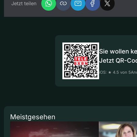
Jetzt teilen
Sie wollen k
Jetzt QR-Co
iOS: ★ 4.5 von 5
And
Meistgesehen