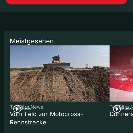
Meistgesehen
TeleBärn News
TeleBärn 
3 Min
15 Min
Vom Feld zur Motocross-
Donners
Rennstrecke