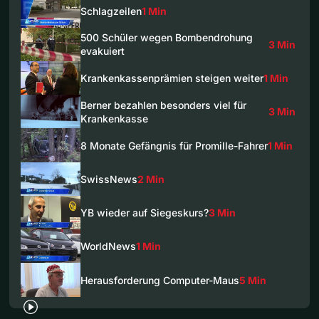
Schlagzeilen
1 Min
500 Schüler wegen Bombendrohung
3 Min
evakuiert
Krankenkassenprämien steigen weiter
1 Min
Berner bezahlen besonders viel für
3 Min
Krankenkasse
8 Monate Gefängnis für Promille-Fahrer
1 Min
SwissNews
2 Min
YB wieder auf Siegeskurs?
3 Min
WorldNews
1 Min
Herausforderung Computer-Maus
5 Min