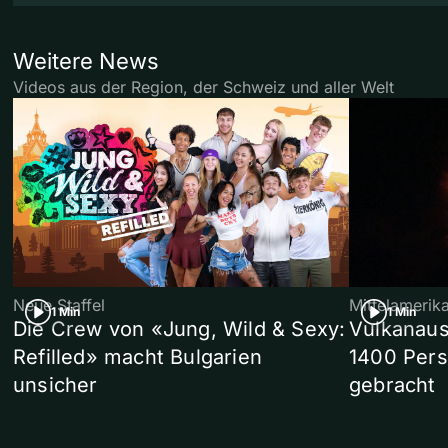
Weitere News
Videos aus der Region, der Schweiz und aller Welt
Neue Staffel
Mittelamerik
1 Min
1 Min
Die Crew von «Jung, Wild & Sexy:
Vulkanaus
Refilled» macht Bulgarien
1400 Pers
unsicher
gebracht