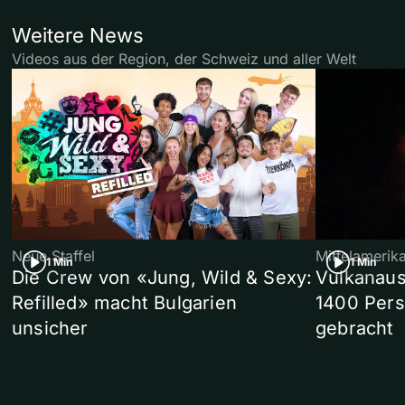
Weitere News
Videos aus der Region, der Schweiz und aller Welt
Neue Staffel
Mittelamerik
1 Min
1 Min
Die Crew von «Jung, Wild & Sexy:
Vulkanaus
Refilled» macht Bulgarien
1400 Pers
unsicher
gebracht