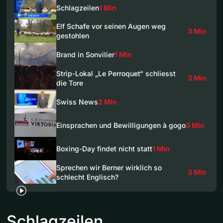
Schlagzeilen
1 Min
Elf Schafe vor seinen Augen weg
3 Min
gestohlen
Brand in Sonvilier
1 Min
Strip-Lokal „Le Perroquet“ schliesst
3 Min
die Tore
Swiss News
2 Min
Einsprachen und Bewilligungen à gogo
3 Min
Boxing-Day findet nicht statt
1 Min
Sprechen wir Berner wirklich so
3 Min
schlecht Englisch?
Schlagzeilen