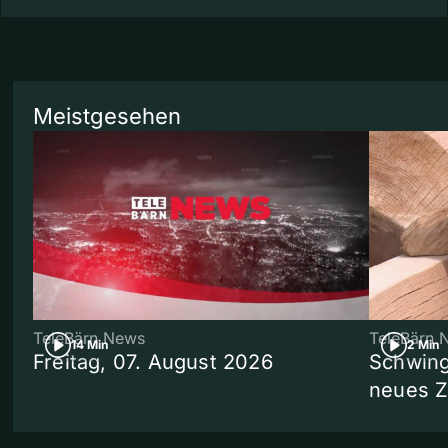
Meistgesehen
TeleBärn News
TeleBärn 
14 Min
2 Min
Freitag, 07. August 2026
Schwing
neues 