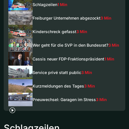
Schlagzeilen
1 Min
Freiburger Unternehmen abgezockt
3 Min
Kinderschreck gefasst
3 Min
Wer geht für die SVP in den Bundesrat?
3 Min
Cassis neuer FDP-Fraktionspräsident
1 Min
Service privé statt public
3 Min
Kurzmeldungen des Tages
3 Min
Pneuwechsel: Garagen im Stress
3 Min
Schlagzeilen