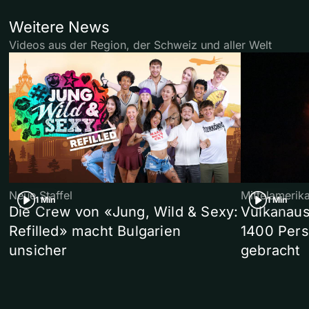
Weitere News
Videos aus der Region, der Schweiz und aller Welt
Neue Staffel
Mittelamerik
1 Min
1 Min
Die Crew von «Jung, Wild & Sexy:
Vulkanaus
Refilled» macht Bulgarien
1400 Pers
unsicher
gebracht