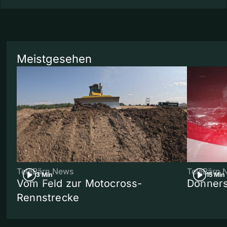
Meistgesehen
TeleBärn News
TeleBärn 
3 Min
15 Min
Vom Feld zur Motocross-
Donners
Rennstrecke