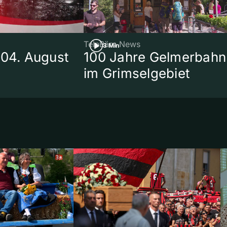
TeleBärn News
3 Min
 04. August
100 Jahre Gelmerbahn
im Grimselgebiet