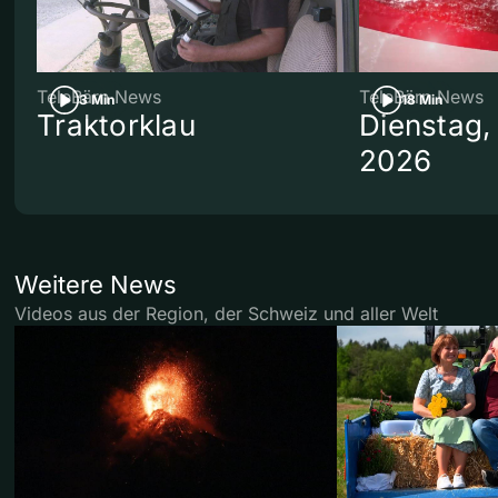
TeleBärn News
TeleBärn News
3 Min
18 Min
Traktorklau
Dienstag,
2026
Weitere News
Videos aus der Region, der Schweiz und aller Welt