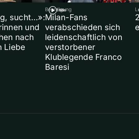
Beerdigung
L
1 Min
ig, sucht…»:
Milan-Fans
rinnen und
verabschieden sich
hen nach
leidenschaftlich von
n Liebe
verstorbener
Klublegende Franco
Baresi