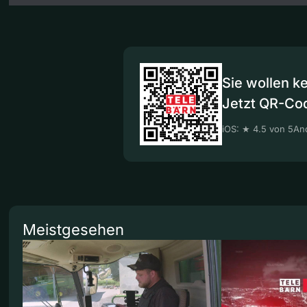
Sie wollen k
Jetzt QR-Co
iOS: ★ 4.5 von 5
And
Meistgesehen