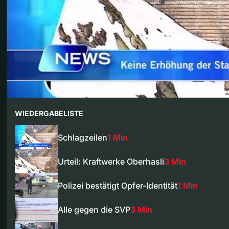
WIEDERGABELISTE
Schlagzeilen
1 Min
Urteil: Kraftwerke Oberhasli
3 Min
Polizei bestätigt Opfer-Identität
1 Min
Alle gegen die SVP
3 Min