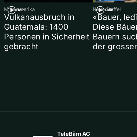
Mittelamerika
Neue Staffel
1 Min
1 Min
Vulkanausbruch in
«Bauer, led
Guatemala: 1400
Diese Bäue
Personen in Sicherheit
Bauern suc
gebracht
der grosse
TeleBärn AG