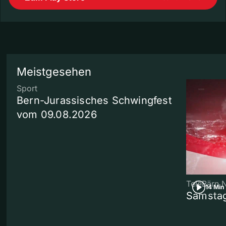
Meistgesehen
Sport
Bern-Jurassisches Schwingfest
vom 09.08.2026
TeleBärn 
14 Min
Samstag