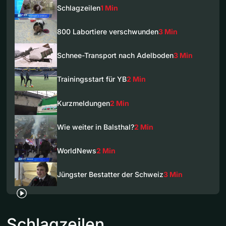
Schlagzeilen
1 Min
800 Labortiere verschwunden
3 Min
Schnee-Transport nach Adelboden
3 Min
Trainingsstart für YB
2 Min
Kurzmeldungen
2 Min
Wie weiter in Balsthal?
2 Min
WorldNews
2 Min
Jüngster Bestatter der Schweiz
3 Min
Schlagzeilen