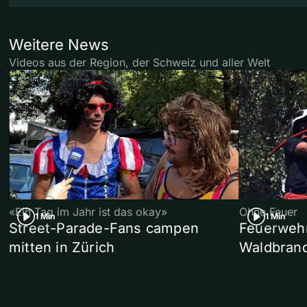
Weitere News
Videos aus der Region, der Schweiz und aller Welt
«Ein Tag im Jahr ist das okay»
Ohne Feuer
1 Min
1 Min
Street-Parade-Fans campen
Feuerwehr 
mitten in Zürich
Waldbrand