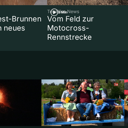
TeleBärn News
3 Min
est-Brunnen
Vom Feld zur
in neues
Motocross-
Rennstrecke