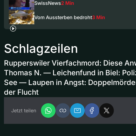
SwissNews
2 Min
Vom Aussterben bedroht
3 Min
Schlagzeilen
Rupperswiler Vierfachmord: Diese Anwä
Thomas N. — Leichenfund in Biel: Poliz
See — Laupen in Angst: Doppelmörder
der Flucht
Jetzt teilen