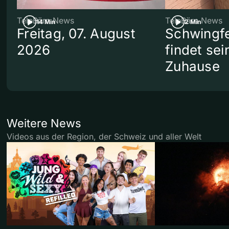
TeleBärn News
TeleBärn News
14 Min
2 Min
Freitag, 07. August
Schwingf
2026
findet se
Zuhause
Weitere News
Videos aus der Region, der Schweiz und aller Welt