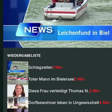
WIEDERGABELISTE
Schlagzeilen
1 Min
Toter Mann im Bielersee
2 Min
Diese Frau verteidigt Thomas N.
3 Min
Dorfbewohner leben in Ungewissheit
4 Min