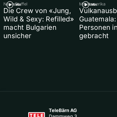
Neue Staffel
Mittelamerika
1 Min
1 Min
Die Crew von «Jung,
Vulkanausb
Wild & Sexy: Refilled»
Guatemala:
macht Bulgarien
Personen in
unsicher
gebracht
TeleBärn AG
Dammweg 3