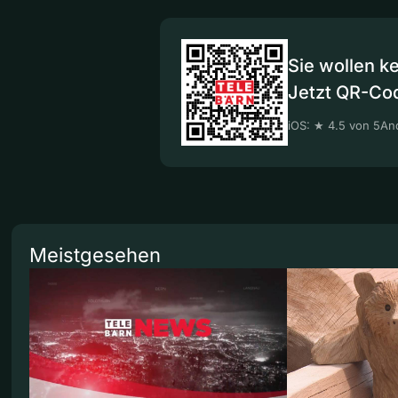
Sie wollen k
Jetzt QR-Co
iOS: ★ 4.5 von 5
And
Meistgesehen