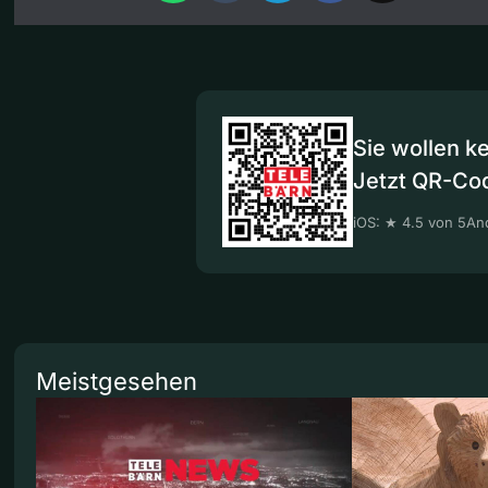
Sie wollen k
Jetzt QR-Co
iOS: ★ 4.5 von 5
And
Meistgesehen