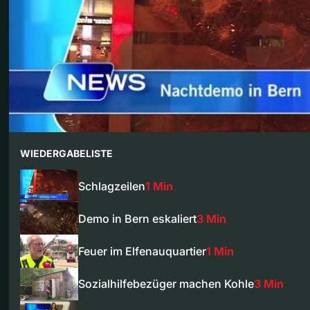
WIEDERGABELISTE
Schlagzeilen
1 Min
Demo in Bern eskaliert
3 Min
Feuer im Elfenauquartier
1 Min
Sozialhilfebezüger machen Kohle
3 Min