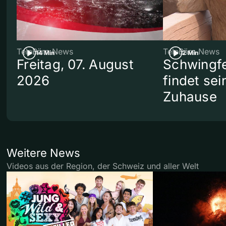
TeleBärn News
TeleBärn News
14 Min
2 Min
Freitag, 07. August
Schwingf
2026
findet se
Zuhause
Weitere News
Videos aus der Region, der Schweiz und aller Welt