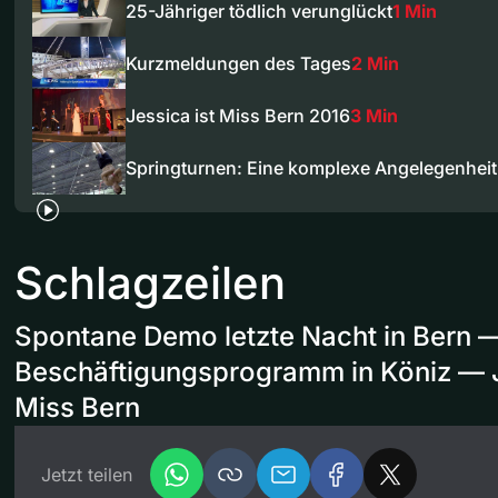
25-Jähriger tödlich verunglückt
1 Min
Kurzmeldungen des Tages
2 Min
Jessica ist Miss Bern 2016
3 Min
Springturnen: Eine komplexe Angelegenheit
Schlagzeilen
Spontane Demo letzte Nacht in Bern —
Beschäftigungsprogramm in Köniz — J
Miss Bern
Jetzt teilen