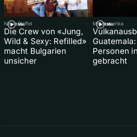
Neue Staffel
Mittelamerika
1 Min
1 Min
Die Crew von «Jung,
Vulkanausb
Wild & Sexy: Refilled»
Guatemala:
macht Bulgarien
Personen in
unsicher
gebracht