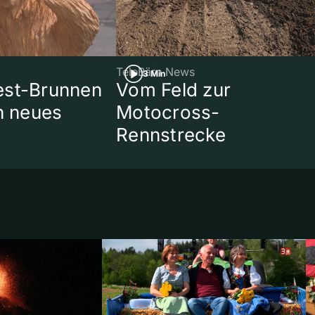
TeleBärn News
3 Min
est-Brunnen
Vom Feld zur
in neues
Motocross-
Rennstrecke