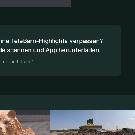
eine TeleBärn-Highlights verpassen?
de scannen und App herunterladen.
roid: ★ 4.4 von 5