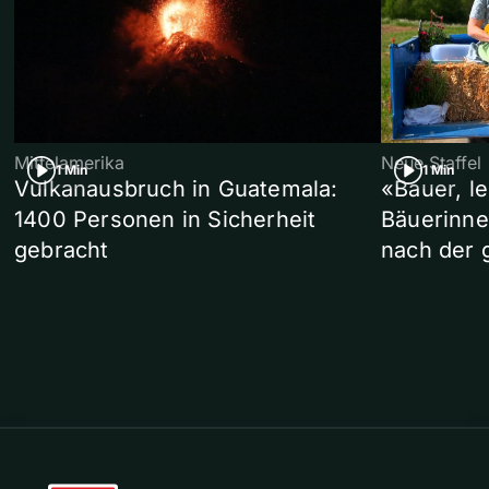
Mittelamerika
Neue Staffel
1 Min
1 Min
Vulkanausbruch in Guatemala:
«Bauer, l
1400 Personen in Sicherheit
Bäuerinne
gebracht
nach der 