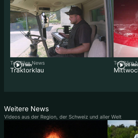
TeleBärn News
TeleBärn 
3 Min
20 Min
Traktorklau
Mittwoc
Weitere News
Videos aus der Region, der Schweiz und aller Welt