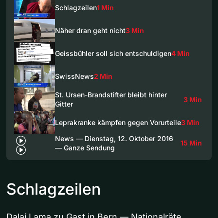
Schlagzeilen
1 Min
Näher dran geht nicht
3 Min
Geissbühler soll sich entschuldigen
4 Min
SwissNews
2 Min
St. Ursen-Brandstifter bleibt hinter
3 Min
Gitter
Leprakranke kämpfen gegen Vorurteile
3 Min
News — Dienstag, 12. Oktober 2016
15 Min
— Ganze Sendung
Schlagzeilen
Dalai Lama zu Gast in Bern — Nationalräte