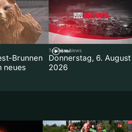
TeleBärn News
15 Min
est-Brunnen
Donnerstag, 6. August
in neues
2026