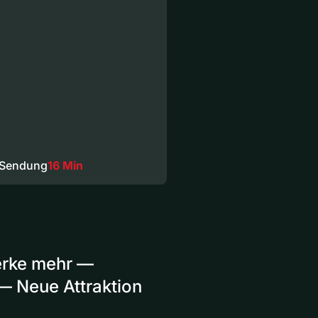
 Sendung
16 Min
erke mehr —
 — Neue Attraktion