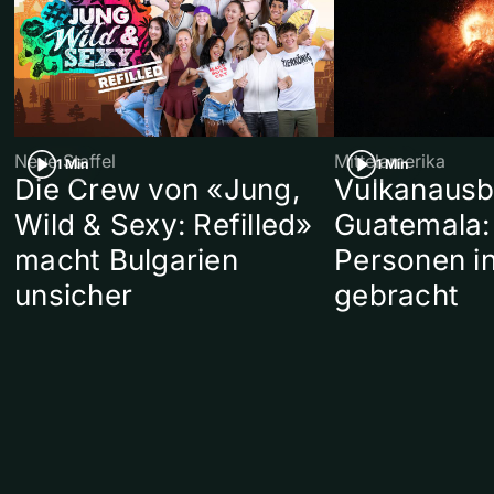
Neue Staffel
Mittelamerika
1 Min
1 Min
Die Crew von «Jung,
Vulkanausb
Wild & Sexy: Refilled»
Guatemala:
macht Bulgarien
Personen in
unsicher
gebracht