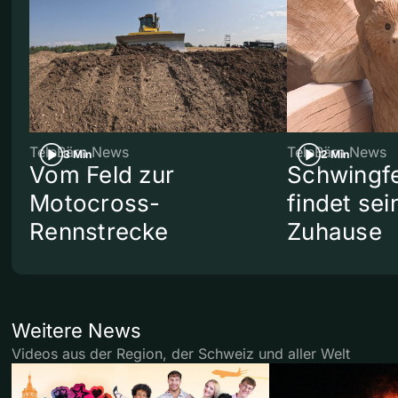
TeleBärn News
TeleBärn News
3 Min
2 Min
Vom Feld zur
Schwingf
Motocross-
findet se
Rennstrecke
Zuhause
Weitere News
Videos aus der Region, der Schweiz und aller Welt