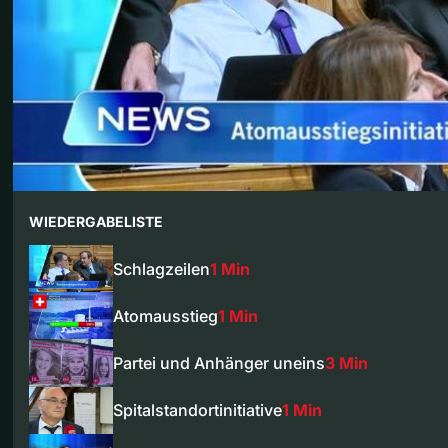
WIEDERGABELISTE
Schlagzeilen
1 Min
Atomausstieg
1 Min
Partei und Anhänger uneins
3 Min
Spitalstandortinitiative
1 Min