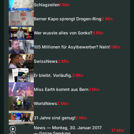
Schlagzeilen
1 Min
Berner Kapo sprengt Drogen-Ring
2 Min
Wer wusste alles von Sonko?
3 Min
105 Millionen für Asylbewerber? Nein!
1 Min
SwissNews
2 Min
Er bleibt. Vorläufig.
3 Min
Miss Earth kommt aus Bern
3 Min
WorldNews
2 Min
31 Jahre sind genug!
2 Min
News — Montag, 30. Januar 2017
17 Min
— Ganze Sendung