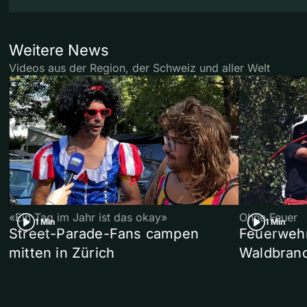
Weitere News
Videos aus der Region, der Schweiz und aller Welt
«Ein Tag im Jahr ist das okay»
Ohne Feuer
1 Min
1 Min
Street-Parade-Fans campen
Feuerwehr 
mitten in Zürich
Waldbrand