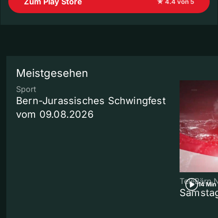
Zum Play Store
★ 4.4 von 5
Meistgesehen
Sport
Bern-Jurassisches Schwingfest
vom 09.08.2026
TeleBärn 
14 Min
Samstag