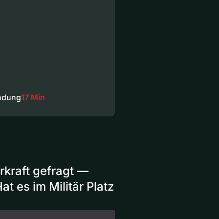
ndung
17 Min
kraft gefragt —
t es im Militär Platz