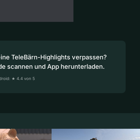
eine TeleBärn-Highlights verpassen?
de scannen und App herunterladen.
roid: ★ 4.4 von 5