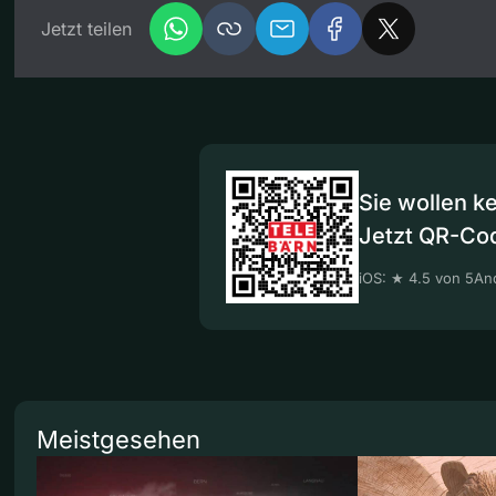
Jetzt teilen
Sie wollen k
Jetzt QR-Co
iOS: ★ 4.5 von 5
And
Meistgesehen