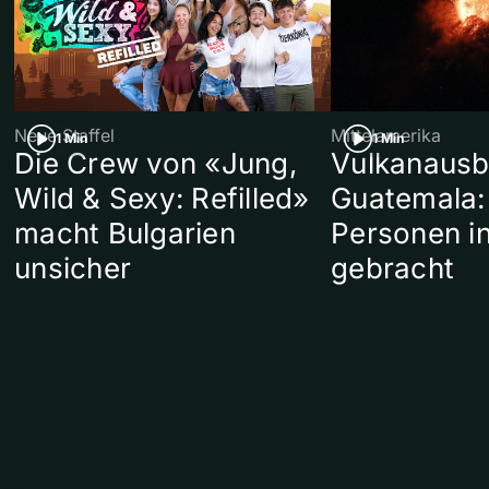
Neue Staffel
Mittelamerika
1 Min
1 Min
Die Crew von «Jung,
Vulkanausb
Wild & Sexy: Refilled»
Guatemala:
macht Bulgarien
Personen in
unsicher
gebracht