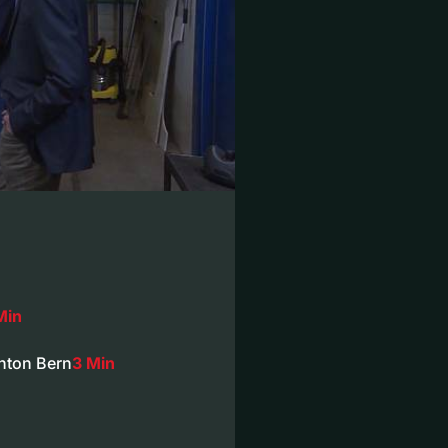
Min
nton Bern
3 Min