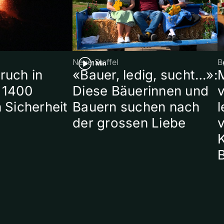
Neue Staffel
B
1 Min
ruch in
«Bauer, ledig, sucht…»:
 1400
Diese Bäuerinnen und
 Sicherheit
Bauern suchen nach
l
der grossen Liebe