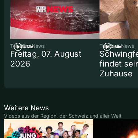
TeleBärn News
TeleBärn News
14 Min
2 Min
Freitag, 07. August
Schwingf
2026
findet se
Zuhause
Weitere News
Videos aus der Region, der Schweiz und aller Welt