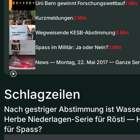
Uni Bern gewinnt Forschungswettlauf
1 Min
Kurzmeldungen
2 Min
Wegweisende KESB-Abstimmung
3 Min
Spass im Militär: Ja oder Nein?
3 Min
News — Montag, 22. Mai 2017 — Ganze Se
Schlagzeilen
Nach gestriger Abstimmung ist Wasser
Herbe Niederlagen-Serie für Rösti — Ha
für Spass?