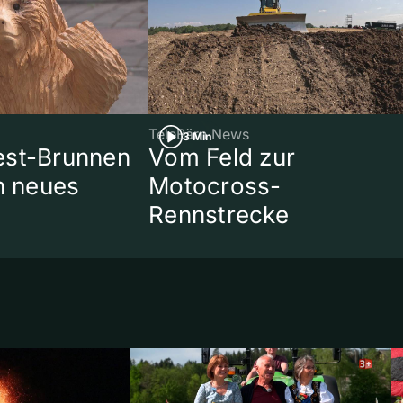
TeleBärn News
3 Min
est-Brunnen
Vom Feld zur
in neues
Motocross-
Rennstrecke