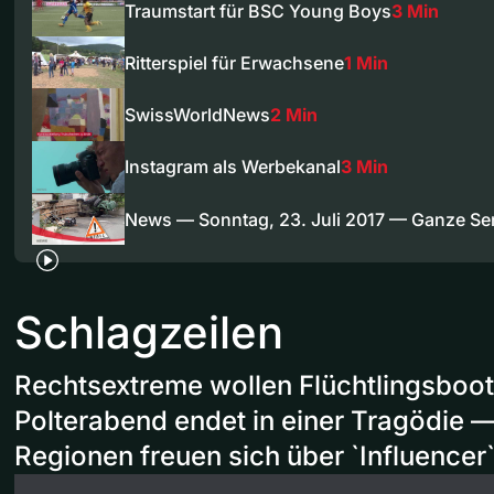
Traumstart für BSC Young Boys
3 Min
Ritterspiel für Erwachsene
1 Min
SwissWorldNews
2 Min
Instagram als Werbekanal
3 Min
News — Sonntag, 23. Juli 2017 — Ganze S
Schlagzeilen
Rechtsextreme wollen Flüchtlingsboo
Polterabend endet in einer Tragödie 
Regionen freuen sich über `Influencer