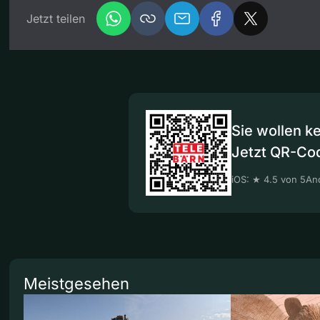
Jetzt teilen
Sie wollen k
Jetzt QR-Co
iOS: ★ 4.5 von 5
And
Meistgesehen