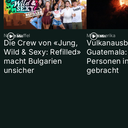
Neue Staffel
Mittelamerika
1 Min
1 Min
Die Crew von «Jung,
Vulkanausb
Wild & Sexy: Refilled»
Guatemala:
macht Bulgarien
Personen in
unsicher
gebracht