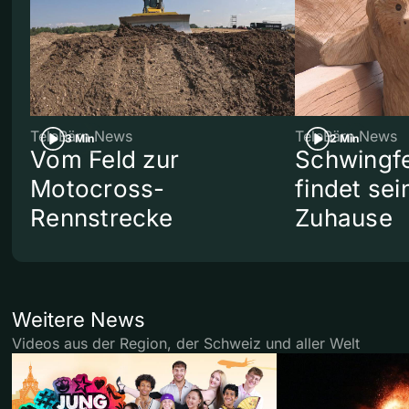
TeleBärn News
TeleBärn News
3 Min
2 Min
Vom Feld zur
Schwingf
Motocross-
findet se
Rennstrecke
Zuhause
Weitere News
Videos aus der Region, der Schweiz und aller Welt