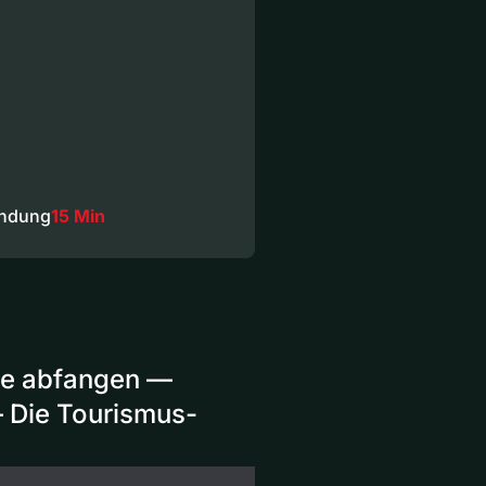
endung
15 Min
te abfangen —
— Die Tourismus-
`