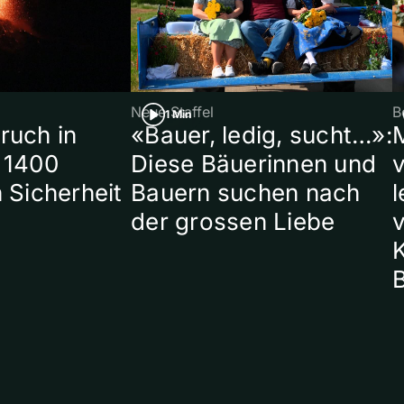
Neue Staffel
B
1 Min
ruch in
«Bauer, ledig, sucht…»:
 1400
Diese Bäuerinnen und
 Sicherheit
Bauern suchen nach
l
der grossen Liebe