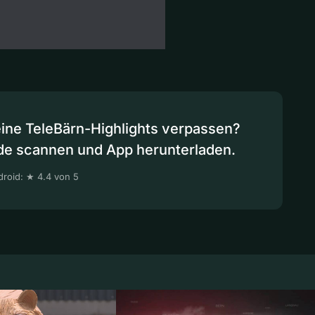
eine TeleBärn-Highlights verpassen?
de scannen und App herunterladen.
roid: ★ 4.4 von 5