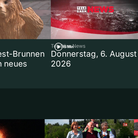
TeleBärn News
15 Min
est-Brunnen
Donnerstag, 6. August
in neues
2026