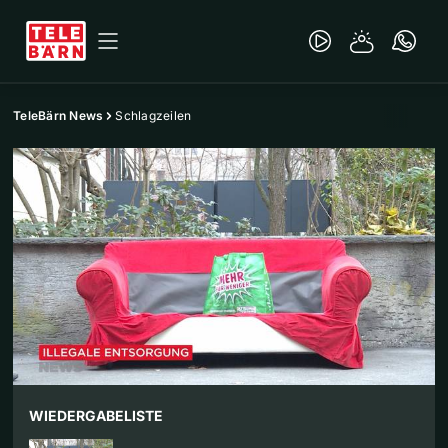
TeleBärn News
Schlagzeilen
WIEDERGABELISTE