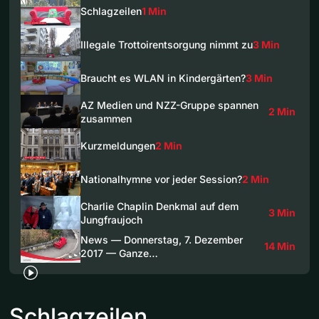
Schlagzeilen
1 Min
Illegale Trottoirentsorgung nimmt zu
3 Min
Braucht es WLAN in Kindergärten?
3 Min
AZ Medien und NZZ-Gruppe spannen
2 Min
zusammen
Kurzmeldungen
2 Min
Nationalhymne vor jeder Session?
2 Min
Charlie Chaplin Denkmal auf dem
3 Min
Jungfraujoch
News — Donnerstag, 7. Dezember
14 Min
2017 — Ganze…
Schlagzeilen