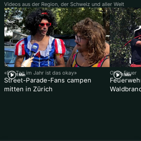
Videos aus der Region, der Schweiz und aller Welt
«Ein Tag im Jahr ist das okay»
Ohne Feuer
1 Min
1 Min
Street-Parade-Fans campen
Feuerwehr 
mitten in Zürich
Waldbrand