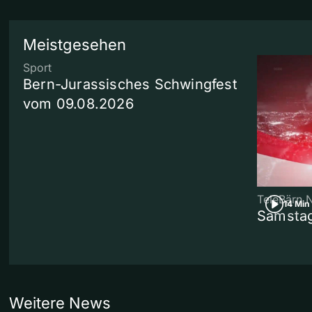
Meistgesehen
Sport
Bern-Jurassisches Schwingfest
vom 09.08.2026
TeleBärn 
14 Min
Samstag
Weitere News