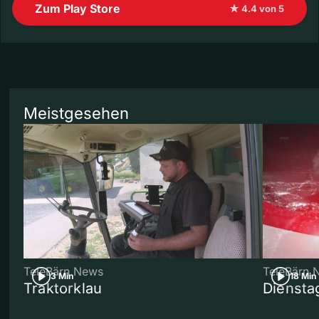
Zum Play Store
★ 4.4 von 5
Meistgesehen
TeleBärn News
TeleBärn 
3 Min
18 Min
Traktorklau
Diensta