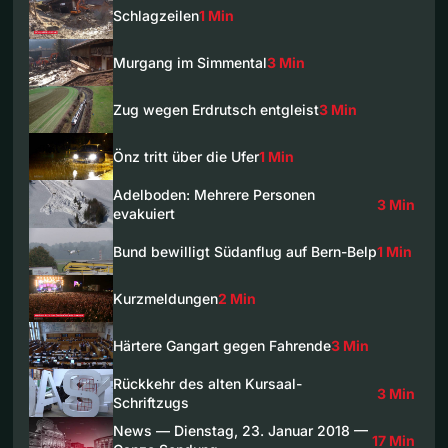
Schlagzeilen
1 Min
Murgang im Simmental
3 Min
Zug wegen Erdrutsch entgleist
3 Min
Önz tritt über die Ufer
1 Min
Adelboden: Mehrere Personen
3 Min
evakuiert
Bund bewilligt Südanflug auf Bern-Belp
1 Min
Kurzmeldungen
2 Min
Härtere Gangart gegen Fahrende
3 Min
Rückkehr des alten Kursaal-
3 Min
Schriftzugs
News — Dienstag, 23. Januar 2018 —
17 Min