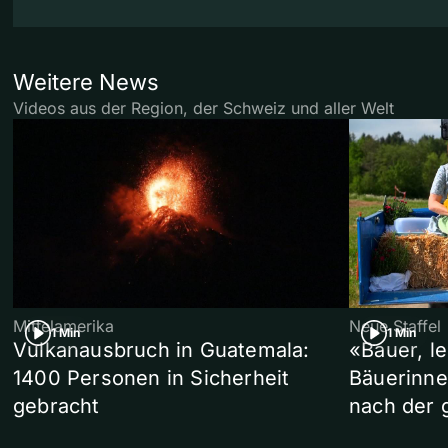
Weitere News
Videos aus der Region, der Schweiz und aller Welt
Mittelamerika
Neue Staffel
1 Min
1 Min
Vulkanausbruch in Guatemala:
«Bauer, l
1400 Personen in Sicherheit
Bäuerinne
gebracht
nach der 