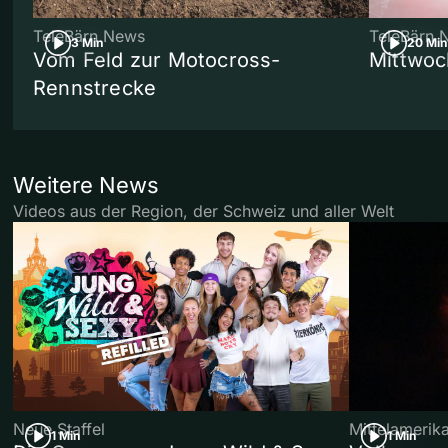
TeleBärn News
TeleBärn 
3 Min
20 Min
Vom Feld zur Motocross-
Mittwoc
Rennstrecke
Weitere News
Videos aus der Region, der Schweiz und aller Welt
Neue Staffel
Mittelamerik
1 Min
1 Min