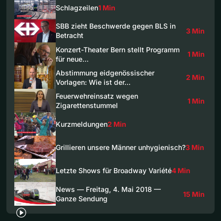
Schlagzeilen
1 Min
SBB zieht Beschwerde gegen BLS in
3 Min
Betracht
Konzert-Theater Bern stellt Programm
1 Min
für neue…
Abstimmung eidgenössischer
2 Min
Vorlagen: Wie ist der…
Feuerwehreinsatz wegen
1 Min
Zigarettenstummel
Kurzmeldungen
2 Min
Grillieren unsere Männer unhygienisch?
3 Min
Letzte Shows für Broadway Variété
4 Min
News — Freitag, 4. Mai 2018 —
15 Min
Ganze Sendung