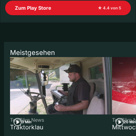
Zum Play Store
★ 4.4 von 5
Meistgesehen
TeleBärn News
TeleBärn 
3 Min
20 Min
Traktorklau
Mittwoc