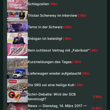
Schlagzeilen
1 Min
Tristan Scherwey im Interview
3 Min
Terror in der Schweiz
4 Min
Erdogan ist beleidigt
3 Min
Bern schliesst Vertrag mit „Fabrikool“
1 Min
Kurzmeldungen des Tages
2 Min
Lieferwagen wieder aufgetaucht
1 Min
Die SRG sei eine heilige Kuh
2 Min
Schiri-Debatte: Wird der SCB
3 Min
bevorzugt?
News — Dienstag, 14. März 2017 —
15 Min