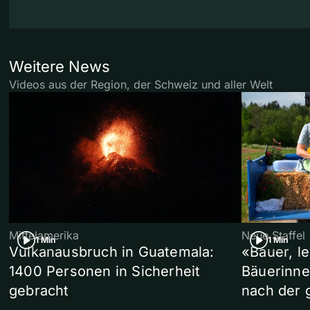
Weitere News
Videos aus der Region, der Schweiz und aller Welt
Mittelamerika
Neue Staffel
1 Min
1 Min
Vulkanausbruch in Guatemala:
«Bauer, l
1400 Personen in Sicherheit
Bäuerinne
gebracht
nach der 