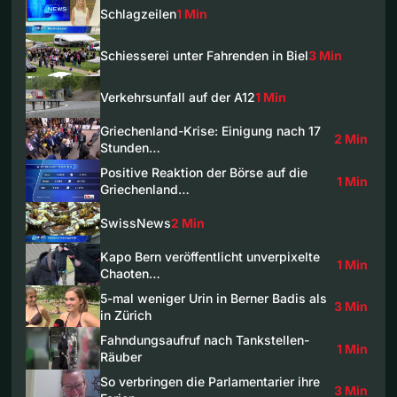
Schlagzeilen
1 Min
Schiesserei unter Fahrenden in Biel
3 Min
Verkehrsunfall auf der A12
1 Min
Griechenland-Krise: Einigung nach 17
2 Min
Stunden…
Positive Reaktion der Börse auf die
1 Min
Griechenland…
SwissNews
2 Min
Kapo Bern veröffentlicht unverpixelte
1 Min
Chaoten…
5-mal weniger Urin in Berner Badis als
3 Min
in Zürich
Fahndungsaufruf nach Tankstellen-
1 Min
Räuber
So verbringen die Parlamentarier ihre
3 Min