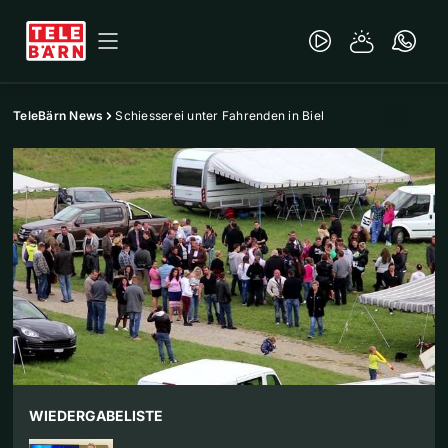
TeleBärn News
Schiesserei unter Fahrenden in Biel
WIEDERGABELISTE