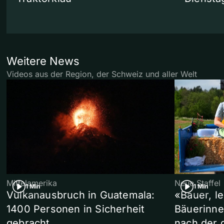
Weitere News
Videos aus der Region, der Schweiz und aller Welt
Mittelamerika
Neue Staffel
1 Min
1 Min
Vulkanausbruch in Guatemala:
«Bauer, l
1400 Personen in Sicherheit
Bäuerinne
gebracht
nach der 