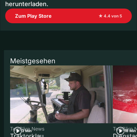
herunterladen.
Zum Play Store
★ 4.4 von 5
Meistgesehen
TeleBärn News
TeleBärn 
3 Min
18 Min
Traktorklau
Diensta